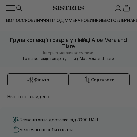
ВОЛОССЯ
ОБЛИЧЧЯ
ТІЛО
ДІМ
МЕРЧ
НОВИНКИ
БЕСТСЕЛЕРИ
АК
Група колекції товарів у лінійці Aloe Vera and
Tiare
|
Інтернет магазин косметики
Група колекції товарів у лінійці Aloe Vera and Tiare
Фільтр
Сортувати
Нічого не знайдено.
Безкоштовна доставка від 3000 UAH
Безпечні способи оплати