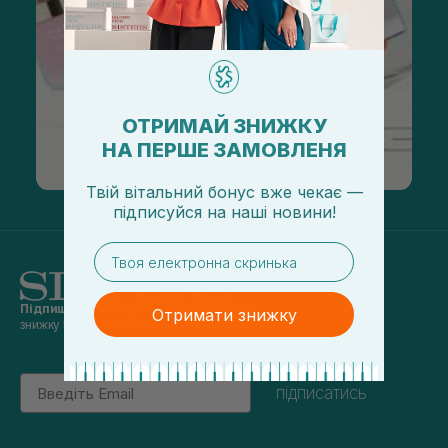
ОТРИМАЙ ЗНИЖКУ
НА ПЕРШЕ ЗАМОВЛЕНЯ
Твій вітальний бонус вже чекає —
підписуйся
на
наші новини!
email
Підпишись на наші новини
та отримуй
Отримати знижку
знижку 5% на перше замовлення
Email
підписатись