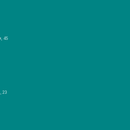
и, 45
, 23