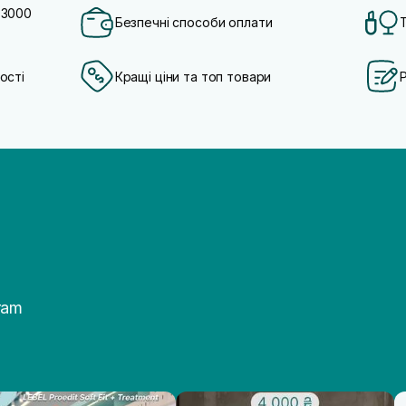
 3000
Безпечні способи оплати
ості
Кращі ціни та топ товари
ram