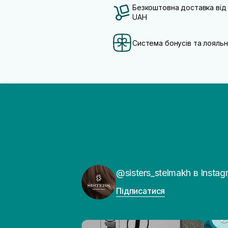
Безкоштовна доставка від
UAH
Система бонусів та лояльн
@sisters_stelmakh в Instag
Підписатися