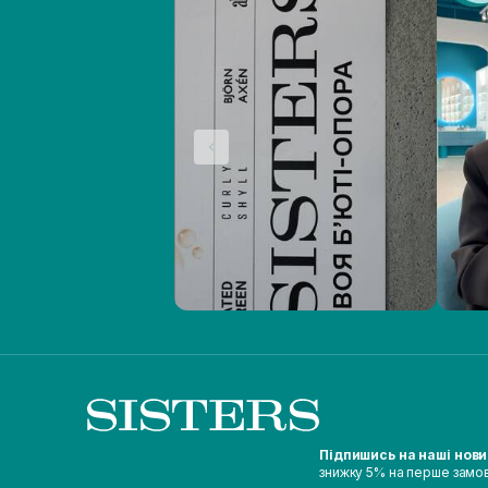
Підпишись на наші нов
знижку 5% на перше замо