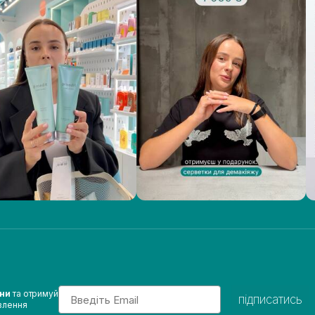
Email
ини
та отримуй
підписатись
влення