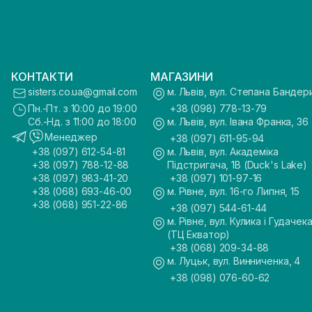
КОНТАКТИ
МАГАЗИНИ
sisters.co.ua@gmail.com
м. Львів, вул. Степана Бандер
Пн.-Пт. з 10:00 до 19:00
+38 (098) 778-13-79
Сб.-Нд. з 11:00 до 18:00
м. Львів, вул. Івана Франка, 36
Менеджер
+38 (097) 611-95-94
+38 (097) 612-54-81
м. Львів, вул. Академіка
+38 (097) 788-12-88
Підстригача, 1В (Duck's Lake)
+38 (097) 983-41-20
+38 (097) 101-97-16
+38 (068) 693-46-00
м. Рівне, вул. 16-го Липня, 15
+38 (068) 951-22-86
+38 (097) 544-61-44
м. Рівне, вул. Кулика і Гудачека
(ТЦ Екватор)
+38 (068) 209-34-88
м. Луцьк, вул. Винниченка, 4
+38 (098) 076-60-62