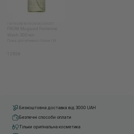
I'M FROM
|
I'M FROM MUGWORT
FROM Mugwort Feminine
Wash 300 мл
Пінка для інтимної гігієни I`M
1 265₴
Безкоштовна доставка від 3000 UAH
Безпечні способи оплати
Тільки оригінальна косметика