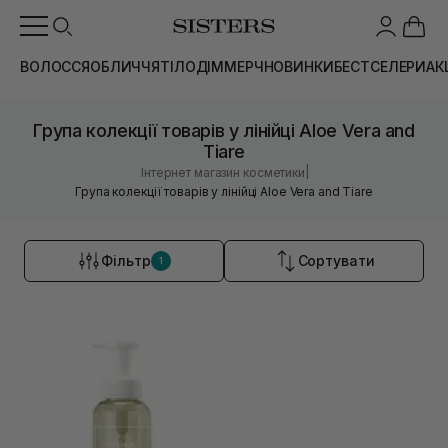
ВОЛОССЯ
ОБЛИЧЧЯ
ТІЛО
ДІМ
МЕРЧ
НОВИНКИ
БЕСТСЕЛЕРИ
АК
Група колекції товарів у лінійці Aloe Vera and
Tiare
|
Інтернет магазин косметики
Група колекції товарів у лінійці Aloe Vera and Tiare
Фільтр
Сортувати
1