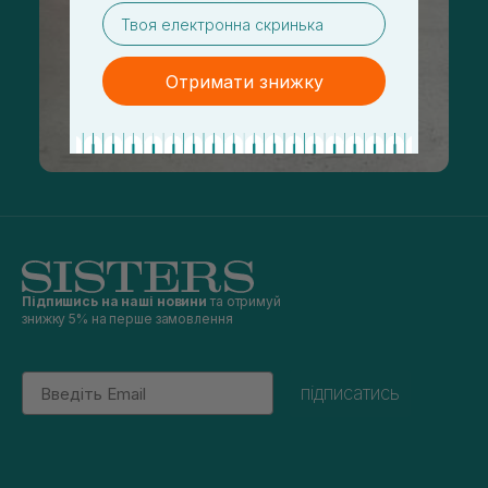
email
Отримати знижку
Підпишись на наші новини
та отримуй
знижку 5% на перше замовлення
Email
підписатись