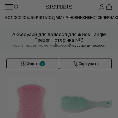
ВОЛОССЯ
ОБЛИЧЧЯ
ТІЛО
ДІМ
МЕРЧ
НОВИНКИ
БЕСТСЕЛЕРИ
АК
Аксесуари для волосся для жінок Tangle
Teezer - сторінка №3
|
|
Інтернет магазин косметики
Волосся
Аксесуари для волосся
Фільтр
Сортувати
2