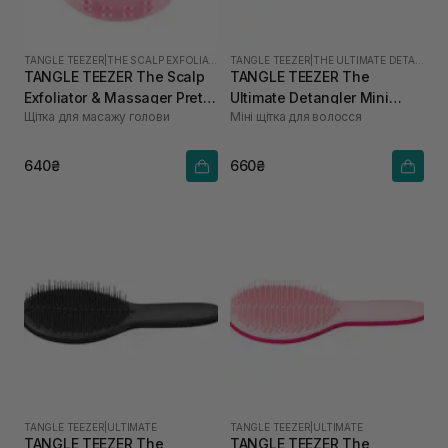
TANGLE TEEZER
|
THE SCALP EXFOLIATOR AND MASSAGER
TANGLE TEEZER
|
THE ULTIMATE DETANGLER MINI
TANGLE TEEZER The Scalp
TANGLE TEEZER The
Exfoliator & Massager Pretty
Ultimate Detangler Mini
Щітка для масажу голови
Міні щітка для волосся
Pink
Marshmallow Duo
640₴
660₴
TANGLE TEEZER
|
ULTIMATE
TANGLE TEEZER
|
ULTIMATE
TANGLE TEEZER The
TANGLE TEEZER The