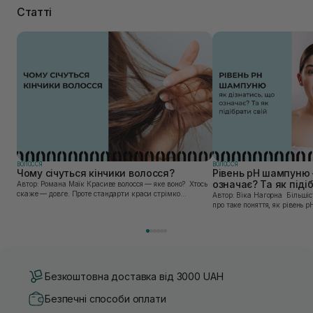
Статті
ВОЛОССЯ
ВОЛОССЯ
Чому січуться кінчики волосся?
Рівень pH шампуню –
означає? Та як піді
Автор: Романа Маїк Красиве волосся — яке воно? Хтось
скаже — довге. Проте стандарти краси стрімко
Автор: Віка Нагорна Більшість людей, напевно, чули
змінюються і зараз довге волосся — це не завжди про
про таке поняття, як рівень p
красу. Адже інколи довжина зіпсована не які...
що таке ph, для чого він потр
Безкоштовна доставка від 3000 UAH
Безпечні способи оплати