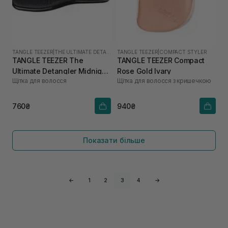
TANGLE TEEZER
|
THE ULTIMATE DETANGLER
TANGLE TEEZER
|
COMPACT STYLER
TANGLE TEEZER The
TANGLE TEEZER Compact
Ultimate Detangler Midnight
Rose Gold Ivary
Щітка для волосся
Щітка для волосся з кришечкою
Black
760₴
940₴
Показати більше
←
1
2
3
4
→