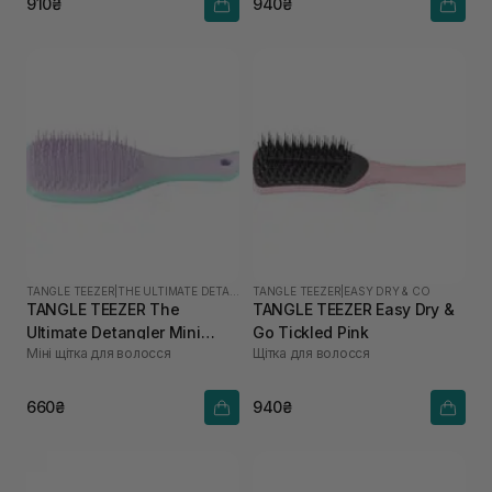
910₴
940₴
TANGLE TEEZER
|
THE ULTIMATE DETANGLER MINI
TANGLE TEEZER
|
EASY DRY & CO
TANGLE TEEZER The
TANGLE TEEZER Easy Dry &
Ultimate Detangler Mini
Go Tickled Pink
Міні щітка для волосся
Щітка для волосся
Wisteria Leaf
660₴
940₴