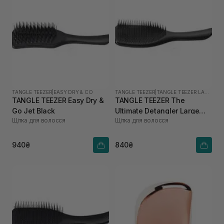
TANGLE TEEZER
|
EASY DRY & CO
TANGLE TEEZER
|
TANGLE TEEZER LARGE
TANGLE TEEZER Easy Dry &
TANGLE TEEZER The
Go Jet Black
Ultimate Detangler Large
Щітка для волосся
Щітка для волосся
Black Gloss
940₴
840₴