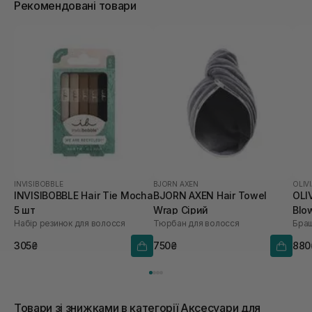
Рекомендовані товари
INVISIBOBBLE
BJORN AXEN
OLIV
INVISIBOBBLE Hair Tie Mocha
BJORN AXEN Hair Towel
OLI
5 шт
Wrap Сірий
Blo
Набір резинок для волосся
Тюрбан для волосся
Браш
Coo
305₴
750₴
880
Товари зі знижками в категорії Аксесуари для