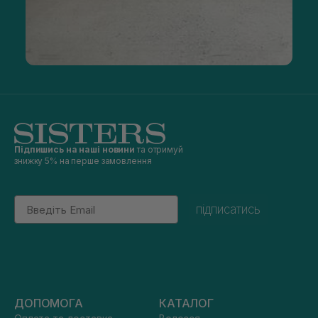
Підпишись на наші новини
та отримуй
знижку 5% на перше замовлення
Email
підписатись
ДОПОМОГА
КАТАЛОГ