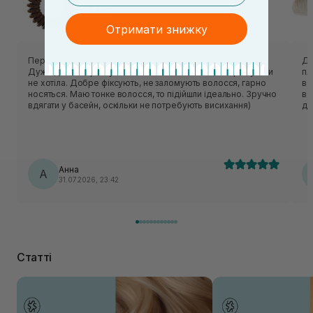
3 шт
Резинки пружинки
Отримати знижку
Перші резинки даного бренду, які я колись спробувала.
До
Дуже довго користувалася ними і нічого іншого пробувати
пл
не хотіла. Добре фіксують, не заломують волосся, гарно
во
носяться. Маю тонке волосся, то підійшли ідеально. Зручно
во
вдягати у басейн, оскільки не потребують висихання)
до
Анна
А
31.07.2026, 23:42
Статті