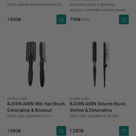
Щітка для кучерявого волосся
Масажна щітка зі зручною
ручкою і м’якими силіконовими
шипами
1 600₴
700₴
875₴
BJORN AXEN
BJORN AXEN
BJORN AXEN Wet Hair Brush,
BJORN AXEN Volume Brush,
Detangling & Blowout
Styling & Detangling
Щітка для сушки волосся
Щітка для укладки та обʼєму
1 580₴
1 280₴