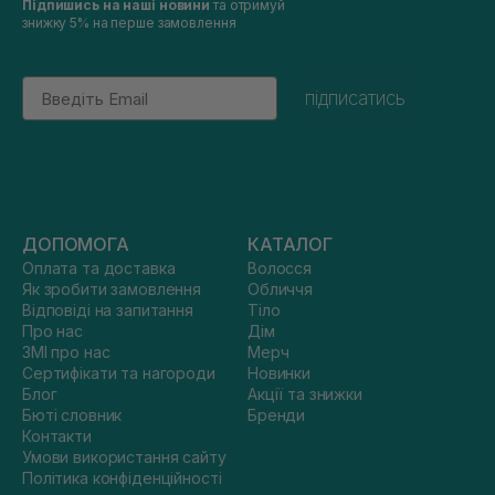
Підпишись на наші новини
та отримуй
знижку 5% на перше замовлення
Email
підписатись
ДОПОМОГА
КАТАЛОГ
Оплата та доставка
Волосся
Як зробити замовлення
Обличчя
Відповіді на запитання
Тіло
Про нас
Дім
ЗМІ про нас
Мерч
Сертифікати та нагороди
Новинки
Блог
Акції та знижки
Бюті словник
Бренди
Контакти
Умови використання сайту
Політика конфіденційності