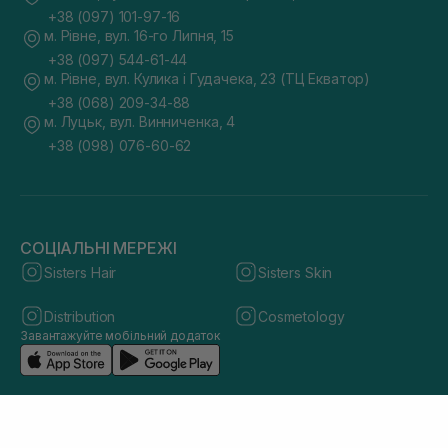
+38 (097) 101-97-16
м. Рівне, вул. 16-го Липня, 15
+38 (097) 544-61-44
м. Рівне, вул. Кулика і Гудачека, 23 (ТЦ Екватор)
+38 (068) 209-34-88
м. Луцьк, вул. Винниченка, 4
+38 (098) 076-60-62
СОЦІАЛЬНІ МЕРЕЖІ
Sisters Hair
Sisters Skin
Distribution
Cosmetology
Завантажуйте мобільний додаток