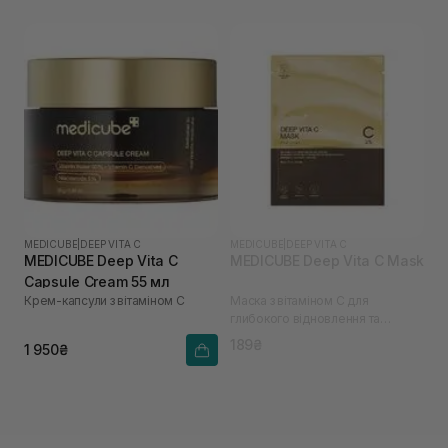
MEDICUBE
|
DEEP VITA C
MEDICUBE
|
DEEP VITA C
MEDICUBE Deep Vita C
MEDICUBE Deep Vita C Mask
Capsule Cream 55 мл
Крем-капсули з вітаміном С
Маска з вітаміном С для
глибокого відновлення та
освітлення шкіри
189₴
1 950₴