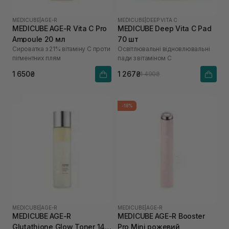
MEDICUBE
|
AGE-R
MEDICUBE
|
DEEP VITA C
MEDICUBE AGE-R Vita C Pro
MEDICUBE Deep Vita C Pad
Ampoule 20 мл
70 шт
Сироватка з 21% вітаміну С проти
Освітлювальні відновлювальні
пігментних плям
пади з вітаміном C
1 650₴
1 267₴
1 490₴
-18%
MEDICUBE
|
AGE-R
MEDICUBE
|
AGE-R
MEDICUBE AGE-R
MEDICUBE AGE-R Booster
Glutathione Glow Toner 140
Pro Mini рожевий