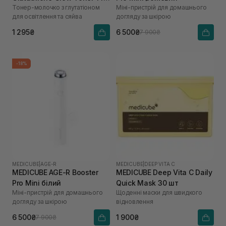
Тонер-молочко з глутатіоном
Міні-пристрій для домашнього
мл
для освітлення та сяйва
догляду за шкірою
1 295₴
6 500₴
7 900₴
-18%
MEDICUBE
|
AGE-R
MEDICUBE
|
DEEP VITA C
MEDICUBE AGE-R Booster
MEDICUBE Deep Vita C Daily
Pro Mini білий
Quick Mask 30 шт
Міні-пристрій для домашнього
Щоденні маски для швидкого
догляду за шкірою
відновлення
6 500₴
1 900₴
7 900₴