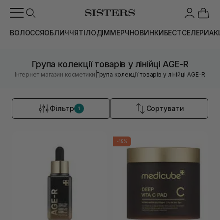
ВОЛОССЯ
ОБЛИЧЧЯ
ТІЛО
ДІМ
МЕРЧ
НОВИНКИ
БЕСТСЕЛЕРИ
АК
Група колекції товарів у лінійці AGE-R
|
Інтернет магазин косметики
Група колекції товарів у лінійці AGE-R
Фільтр
Сортувати
1
-15%