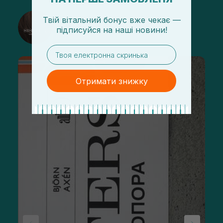
@sisters_stelmakh в Instagram
Твій вітальний бонус вже чекає —
підписуйся
на
наші новини!
Підписатися
email
Отримати знижку