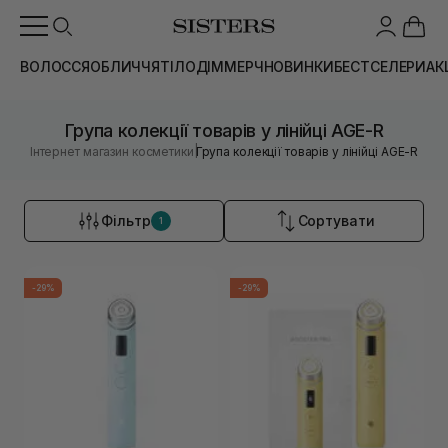
ВОЛОССЯ
ОБЛИЧЧЯ
ТІЛО
ДІМ
МЕРЧ
НОВИНКИ
БЕСТСЕЛЕРИ
АК
Група колекції товарів у лінійці AGE-R
|
Інтернет магазин косметики
Група колекції товарів у лінійці AGE-R
Фільтр
Сортувати
1
-29%
-29%