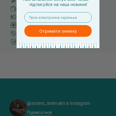
Безкоштовна доставка від 3000 UAH
підписуйся
на
наші новини!
Безпечні способи оплати
email
Тільки оригінальна косметика
Система бонусів та лояльності
Отримати знижку
Кращі ціни та топ товари
Рекомендації від косметологів
@sisters_stelmakh в Instagram
Підписатися