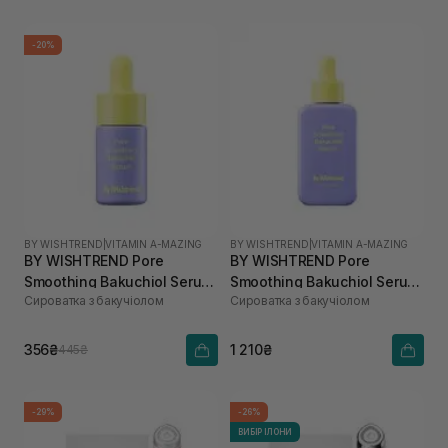
-20%
BY WISHTREND
|
VITAMIN A-MAZING
BY WISHTREND
|
VITAMIN A-MAZING
BY WISHTREND Pore
BY WISHTREND Pore
Smoothing Bakuchiol Serum
Smoothing Bakuchiol Serum
Сироватка з бакучіолом
Сироватка з бакучіолом
10 мл
30 мл
356₴
1 210₴
445₴
-29%
-26%
ВИБІР ІЛОНИ