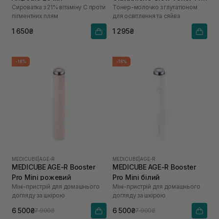
Сироватка з 21% вітаміну С проти
Тонер-молочко з глутатіоном
мл
пігментних плям
для освітлення та сяйва
1 650₴
1 295₴
-18%
-18%
MEDICUBE
|
AGE-R
MEDICUBE
|
AGE-R
MEDICUBE AGE-R Booster
MEDICUBE AGE-R Booster
Pro Mini рожевий
Pro Mini білий
Міні-пристрій для домашнього
Міні-пристрій для домашнього
догляду за шкірою
догляду за шкірою
6 500₴
6 500₴
7 900₴
7 900₴