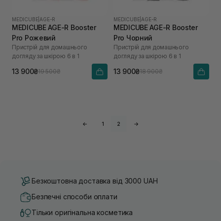
MEDICUBE
|
AGE-R
MEDICUBE
|
AGE-R
MEDICUBE AGE-R Booster
MEDICUBE AGE-R Booster
Pro Рожевий
Pro Чорний
Пристрій для домашнього
Пристрій для домашнього
догляду за шкірою 6 в 1
догляду за шкірою 6 в 1
13 900₴
13 900₴
19 500₴
18 900₴
←
1
2
→
Безкоштовна доставка від 3000 UAH
Безпечні способи оплати
Тільки оригінальна косметика