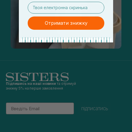
email
Отримати знижку
Підпишись на наші новини
та отримуй
знижку 5% на перше замовлення
Email
підписатись