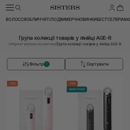
ВОЛОССЯ
ОБЛИЧЧЯ
ТІЛО
ДІМ
МЕРЧ
НОВИНКИ
БЕСТСЕЛЕРИ
АК
Група колекції товарів у лінійці AGE-R
|
Інтернет магазин косметики
Група колекції товарів у лінійці AGE-R
Фільтр
Сортувати
1
-29%
-26%
ВИБІР ІЛОНИ