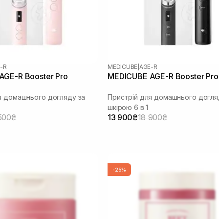
-R
MEDICUBE
|
AGE-R
GE-R Booster Pro
MEDICUBE AGE-R Booster Pro
я домашнього догляду за
Пристрій для домашнього догля
шкірою 6 в 1
500₴
13 900₴
18 900₴
-25%