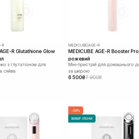
-R
MEDICUBE
|
AGE-R
GE-R Glutathione Glow
MEDICUBE AGE-R Booster Pro 
мл
рожевий
ко з глутатіоном для
Міні-пристрій для домашнього д
а сяйва
за шкірою
6 500₴
7 900₴
-26%
ВИБІР ІЛОНИ