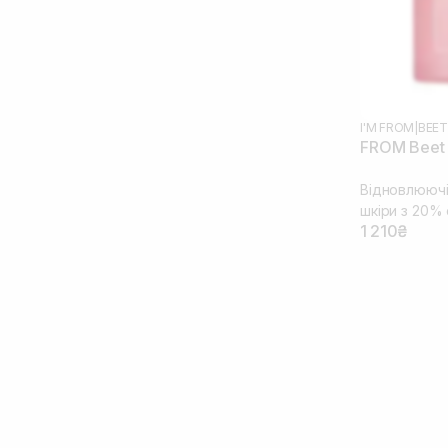
I'M FROM
|
BEET
FROM Beet 
Відновлюючі
шкіри з 20% 
1 210₴