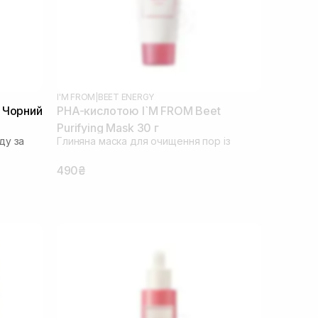
I'M FROM
|
BEET ENERGY
 Чорний
PHA-кислотою I`M FROM Beet
Purifying Mask 30 г
ду за
Глиняна маска для очищення пор із
490₴