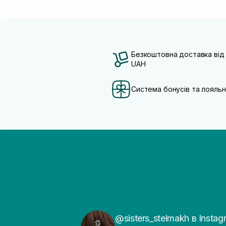
Безкоштовна доставка від
UAH
Система бонусів та лояльн
@sisters_stelmakh в Instag