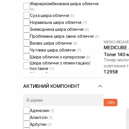
Жирна/комбінована шкіра обличчя
(6)
Суха шкіра обличчя
(5)
Нормальна шкіра обличчя
(7)
Зневоднена шкіра обличчя
(4)
Проблемна шкіра /акне обличчя
(5)
MEDICUBE
|
AGE
Вікова шкіра обличчя
(8)
MEDICUBE A
Чутлива шкіра обличчя
(7)
Toner 140 
Шкіра обличчя з куперозом
(6)
Тонер-молоч
Шкіра обличчя з пігментацією/
освітлення т
постакне
(7)
1 295₴
Шкіра обличчя з розширеними
порами
(7)
Шкіра обличчя з порушеним
АКТИВНИЙ КОМПОНЕНТ
барʼєром
(4)
Шкіра обличчя з порушеним
мікробіомом
(4)
-29%
Аденозин
(1)
Алантоїн
(1)
Арбутин
(1)