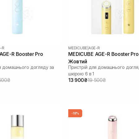
-R
MEDICUBE
|
AGE-R
GE-R Booster Pro
MEDICUBE AGE-R Booster Pro
Жовтий
я домашнього догляду за
Пристрій для домашнього догля
шкірою 6 в 1
500₴
13 900₴
19 500₴
-18%