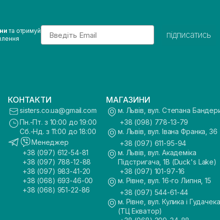
Email
ини
та отримуй
підписатись
влення
КОНТАКТИ
МАГАЗИНИ
sisters.co.ua@gmail.com
м. Львів, вул. Степана Бандер
Пн.-Пт. з 10:00 до 19:00
+38 (098) 778-13-79
Сб.-Нд. з 11:00 до 18:00
м. Львів, вул. Івана Франка, 36
Менеджер
+38 (097) 611-95-94
+38 (097) 612-54-81
м. Львів, вул. Академіка
+38 (097) 788-12-88
Підстригача, 1В (Duck's Lake)
+38 (097) 983-41-20
+38 (097) 101-97-16
+38 (068) 693-46-00
м. Рівне, вул. 16-го Липня, 15
+38 (068) 951-22-86
+38 (097) 544-61-44
м. Рівне, вул. Кулика і Гудачека
(ТЦ Екватор)