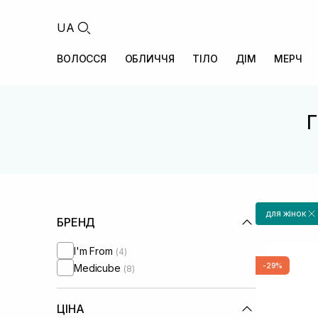
UA
ВОЛОССЯ
ОБЛИЧЧЯ
ТІЛО
ДІМ
МЕРЧ
Г
для жінок
БРЕНД
I'm From
(4)
-29%
Medicube
(8)
ЦІНА