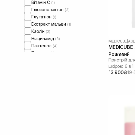
Вітамін C
(1)
Глюконолактон
(3)
Глутатіон
(1)
Екстракт мальви
(1)
Каолін
(2)
Ніацинамід
(3)
MEDICUBE
|
AGE
Пантенол
(4)
MEDICUBE A
Пептиди
(1)
Рожевий
Пристрій дл
Сквалан
(1)
шкірою 6 в 1
Ферулова кислота
(1)
13 900₴
19 