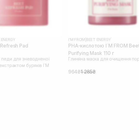
 ENERGY
I'M FROM
|
BEET ENERGY
Refresh Pad
PHA-кислотою I`M FROM Bee
Purifying Mask 110 г
 педи для зневодненої
Глиняна маска для очищення пор
екстрактом буряків I`M
964₴
1 285₴