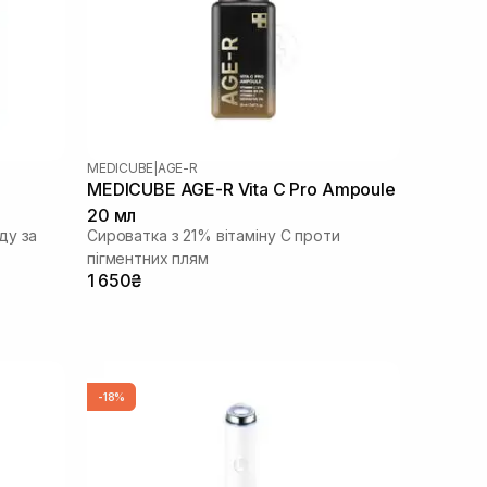
MEDICUBE
|
AGE-R
MEDICUBE AGE-R Vita C Pro Ampoule
20 мл
ду за
Сироватка з 21% вітаміну С проти
пігментних плям
1 650₴
-18%