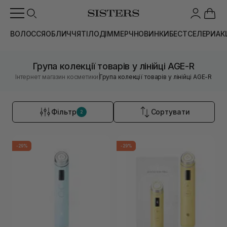
ВОЛОССЯ
ОБЛИЧЧЯ
ТІЛО
ДІМ
МЕРЧ
НОВИНКИ
БЕСТСЕЛЕРИ
АК
Група колекції товарів у лінійці AGE-R
|
Інтернет магазин косметики
Група колекції товарів у лінійці AGE-R
Фільтр
Сортувати
2
-29%
-29%