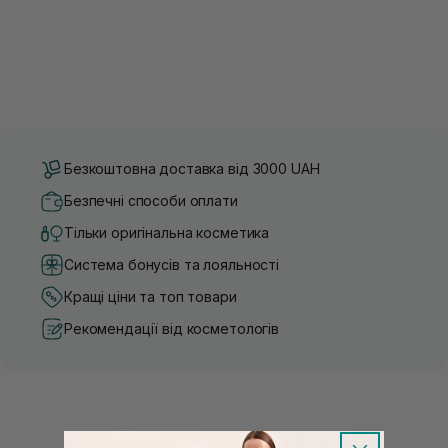
Безкоштовна доставка від 3000 UAH
Безпечні способи оплати
Тільки оригінальна косметика
Система бонусів та лояльності
Кращі ціни та топ товари
Рекомендації від косметологів