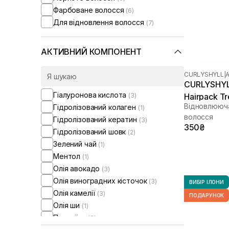
Фарбоване волосся
(6)
Для відновлення волосся
(7)
АКТИВНИЙ КОМПОНЕНТ
CURLYSHYLL
|
CURLYSHYLL
Гіалуронова кислота
(3)
Hairpack T
Відновлююч
Гідролізований колаген
(1)
волосся
Гідролізований кератин
(3)
350₴
Гідролізований шовк
(2)
Зелений чай
(1)
Ментол
(1)
Олія авокадо
(3)
Олія виноградних кісточок
(3)
ВИБІР ІЛОНИ
Олія камелії
(3)
ПОДАРУНОК
Олія ши
(1)
Протеїни
(8)