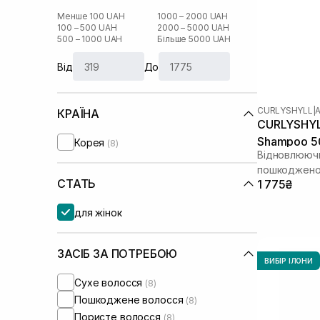
Менше 100 UAH
1000 – 2000 UAH
100 – 500 UAH
2000 – 5000 UAH
500 – 1000 UAH
Більше 5000 UAH
Від
До
CURLYSHYLL
|
КРАЇНА
CURLYSHYLL
Shampoo 5
Корея
(8)
Відновлююч
пошкоджено
СТАТЬ
1 775₴
для жінок
ЗАСІБ ЗА ПОТРЕБОЮ
ВИБІР ІЛОНИ
Сухе волосся
(8)
Пошкоджене волосся
(8)
Пористе волосся
(8)