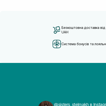
Безкоштовна доставка від
UAH
Система бонусів та лояльн
@sisters_stelmakh в Instag