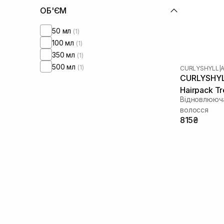
Протеїни кіноа
(1)
ОБ'ЄМ
Протеїни пшениці
(5)
Протеїни шовку
(3)
50 мл
(1)
Трипептид міді
(1)
100 мл
(1)
350 мл
(1)
500 мл
(1)
CURLYSHYLL
|
CURLYSHYLL
Hairpack T
Відновлююч
волосся
815₴