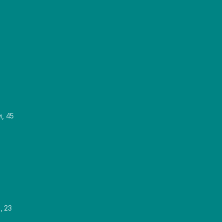
и, 45
, 23