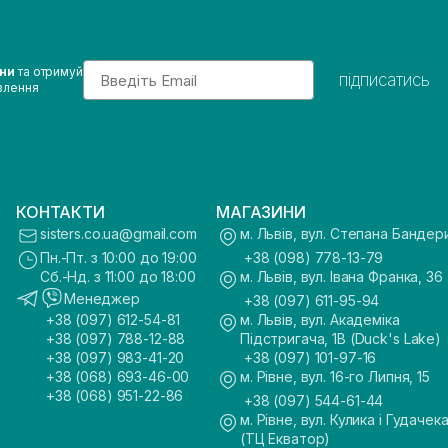
Email
ини
та отримуй
підписатись
влення
КОНТАКТИ
МАГАЗИНИ
sisters.co.ua@gmail.com
м. Львів, вул. Степана Бандер
Пн.-Пт. з 10:00 до 19:00
+38 (098) 778-13-79
Сб.-Нд. з 11:00 до 18:00
м. Львів, вул. Івана Франка, 36
Менеджер
+38 (097) 611-95-94
+38 (097) 612-54-81
м. Львів, вул. Академіка
+38 (097) 788-12-88
Підстригача, 1В (Duck's Lake)
+38 (097) 983-41-20
+38 (097) 101-97-16
+38 (068) 693-46-00
м. Рівне, вул. 16-го Липня, 15
+38 (068) 951-22-86
+38 (097) 544-61-44
м. Рівне, вул. Кулика і Гудачека
(ТЦ Екватор)