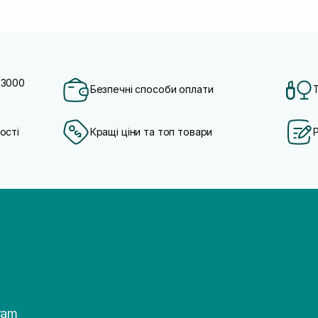
 3000
Безпечні способи оплати
ості
Кращі ціни та топ товари
ram