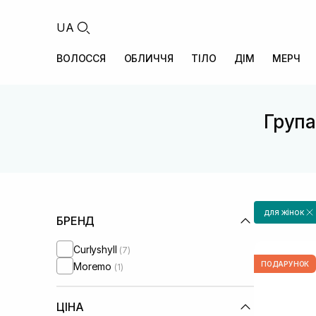
UA
ВОЛОССЯ
ОБЛИЧЧЯ
ТІЛО
ДІМ
МЕРЧ
Група 
для жінок
БРЕНД
Curlyshyll
(7)
ПОДАРУНОК
Moremo
(1)
ЦІНА