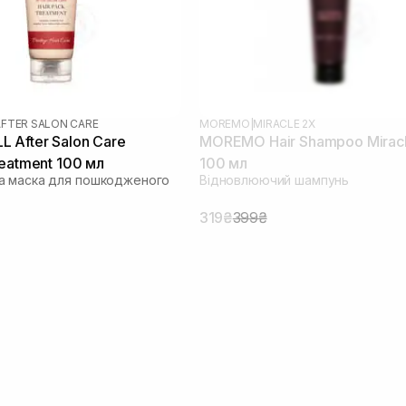
AFTER SALON CARE
MOREMO
|
MIRACLE 2X
 After Salon Care
MOREMO Hair Shampoo Mirac
reatment 100 мл
100 мл
а маска для пошкодженого
Відновлюючий шампунь
319₴
399₴