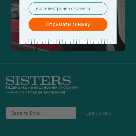
email
Отримати знижку
Підпишись на наші новини
та отримуй
знижку 5% на перше замовлення
Email
підписатись