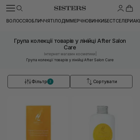
ВОЛОССЯ
ОБЛИЧЧЯ
ТІЛО
ДІМ
МЕРЧ
НОВИНКИ
БЕСТСЕЛЕРИ
АК
Група колекції товарів у лінійці After Salon
Care
|
Інтернет магазин косметики
Група колекції товарів у лінійці After Salon Care
Фільтр
Сортувати
2