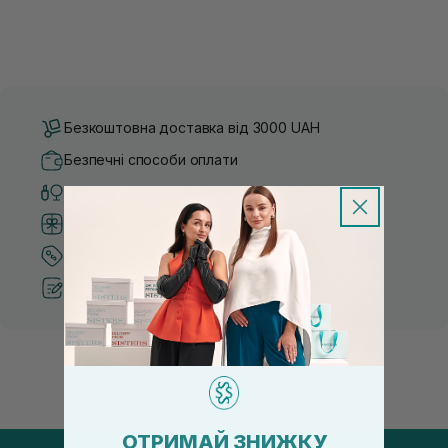
Безкоштовна доставка від 3000 UAH
Безпечні способи оплати
Тільки оригінальна косметика
Система бонусів та лояльності
Кращі ціни та топ товари
Рекомендації від косметологів
ОТРИМАЙ ЗНИЖКУ