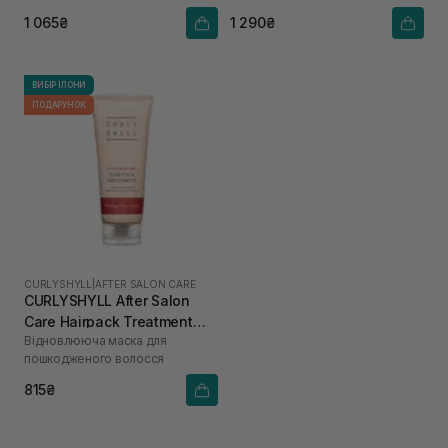
1 065₴
1 290₴
ВИБІР ІЛОНИ
ПОДАРУНОК
CURLYSHYLL
|
AFTER SALON CARE
CURLYSHYLL After Salon
Care Hairpack Treatment
Відновлююча маска для
100 мл
пошкодженого волосся
815₴