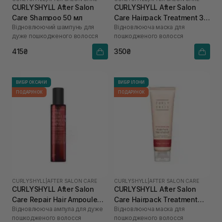
CURLYSHYLL After Salon
CURLYSHYLL After Salon
Care Shampoo 50 мл
Care Hairpack Treatment 30
Відновлюючий шампунь для
Відновлююча маска для
мл
дуже пошкодженого волосся
пошкодженого волосся
415₴
350₴
ВИБІР ОКСАНИ
ВИБІР ІЛОНИ
ПОДАРУНОК
ПОДАРУНОК
CURLYSHYLL
|
AFTER SALON CARE
CURLYSHYLL
|
AFTER SALON CARE
CURLYSHYLL After Salon
CURLYSHYLL After Salon
Care Repair Hair Ampoule
Care Hairpack Treatment
Відновлююча ампула для дуже
Відновлююча маска для
100 мл
250 мл
пошкодженого волосся
пошкодженого волосся