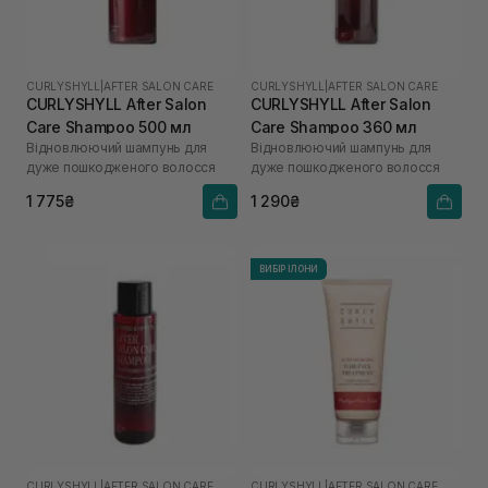
CURLYSHYLL
|
AFTER SALON CARE
CURLYSHYLL
|
AFTER SALON CARE
CURLYSHYLL After Salon
CURLYSHYLL After Salon
Care Shampoo 500 мл
Care Shampoo 360 мл
Відновлюючий шампунь для
Відновлюючий шампунь для
дуже пошкодженого волосся
дуже пошкодженого волосся
1 775₴
1 290₴
ВИБІР ІЛОНИ
CURLYSHYLL
|
AFTER SALON CARE
CURLYSHYLL
|
AFTER SALON CARE