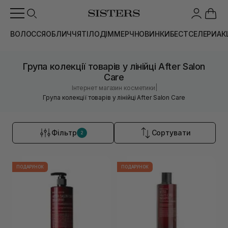
ВОЛОССЯ
ОБЛИЧЧЯ
ТІЛО
ДІМ
МЕРЧ
НОВИНКИ
БЕСТСЕЛЕРИ
АК
Група колекції товарів у лінійці After Salon
Care
|
Інтернет магазин косметики
Група колекції товарів у лінійці After Salon Care
Фільтр
Сортувати
2
ПОДАРУНОК
ПОДАРУНОК