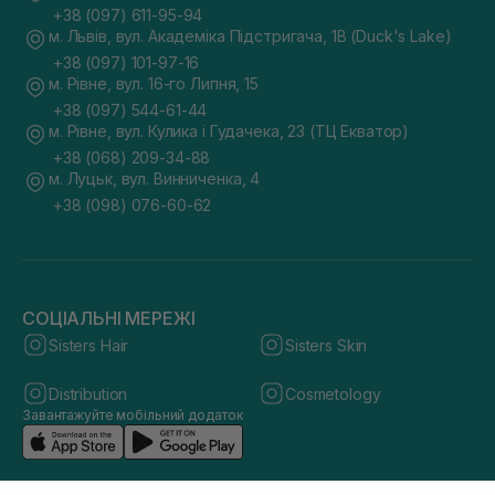
+38 (097) 611-95-94
м. Львів, вул. Академіка Підстригача, 1В (Duck's Lake)
+38 (097) 101-97-16
м. Рівне, вул. 16-го Липня, 15
+38 (097) 544-61-44
м. Рівне, вул. Кулика і Гудачека, 23 (ТЦ Екватор)
+38 (068) 209-34-88
м. Луцьк, вул. Винниченка, 4
+38 (098) 076-60-62
СОЦІАЛЬНІ МЕРЕЖІ
Sisters Hair
Sisters Skin
Distribution
Cosmetology
Завантажуйте мобільний додаток