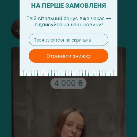
НА ПЕРШЕ ЗАМОВЛЕНЯ
Твій вітальний бонус вже чекає —
@sisters_stelmakh в Instagram
підписуйся
на
наші новини!
Підписатися
email
Отримати знижку