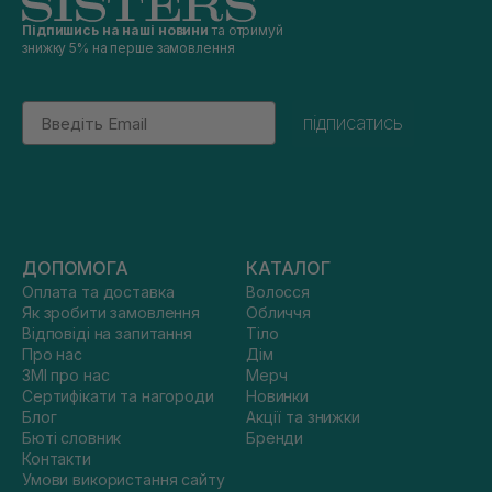
Підпишись на наші новини
та отримуй
знижку 5% на перше замовлення
Email
підписатись
ДОПОМОГА
КАТАЛОГ
Оплата та доставка
Волосся
Як зробити замовлення
Обличчя
Відповіді на запитання
Тіло
Про нас
Дім
ЗМІ про нас
Мерч
Сертифікати та нагороди
Новинки
Блог
Акції та знижки
Бюті словник
Бренди
Контакти
Умови використання сайту