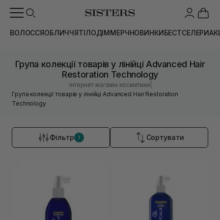
ВОЛОССЯ
ОБЛИЧЧЯ
ТІЛО
ДІМ
МЕРЧ
НОВИНКИ
БЕСТСЕЛЕРИ
АК
Група колекції товарів у лінійці Advanced Hair
Restoration Technology
|
Інтернет магазин косметики
Група колекції товарів у лінійці Advanced Hair Restoration
Technology
Фільтр
Сортувати
1