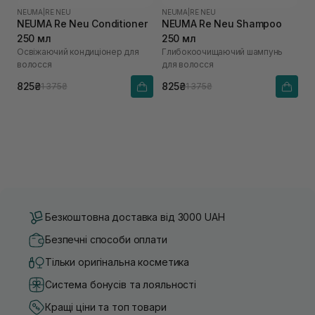
NEUMA
|
RE NEU
NEUMA
|
RE NEU
NEUMA Re Neu Conditioner
NEUMA Re Neu Shampoo
250 мл
250 мл
Освіжаючий кондиціонер для
Глибокоочищаючий шампунь
волосся
для волосся
825₴
825₴
1 375₴
1 375₴
Безкоштовна доставка від 3000 UAH
Безпечні способи оплати
Тільки оригінальна косметика
Система бонусів та лояльності
Кращі ціни та топ товари