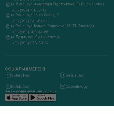
м. Львів, вул. Академіка Підстригача, 1В (Duck's Lake)
+38 (097) 101-97-16
м. Рівне, вул. 16-го Липня, 15
+38 (097) 544-61-44
м. Рівне, вул. Кулика і Гудачека, 23 (ТЦ Екватор)
+38 (068) 209-34-88
м. Луцьк, вул. Винниченка, 4
+38 (098) 076-60-62
СОЦІАЛЬНІ МЕРЕЖІ
Sisters Hair
Sisters Skin
Distribution
Cosmetology
Завантажуйте мобільний додаток