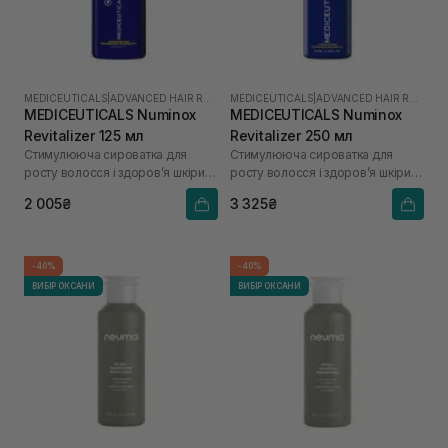
MEDICEUTICALS
|
ADVANCED HAIR RESTORATION TECHNOLOGY
MEDICEUTICALS
|
ADVANCED HAIR RESTORATION TECHNOLOGY
MEDICEUTICALS Numinox
MEDICEUTICALS Numinox
Revitalizer 125 мл
Revitalizer 250 мл
Стимулююча сироватка для
Стимулююча сироватка для
росту волосся і здоров’я шкіри
росту волосся і здоров’я шкіри
голови для чоловіків
голови для чоловіків
2 005₴
3 325₴
-40%
-40%
ВИБІР ОКСАНИ
ВИБІР ОКСАНИ