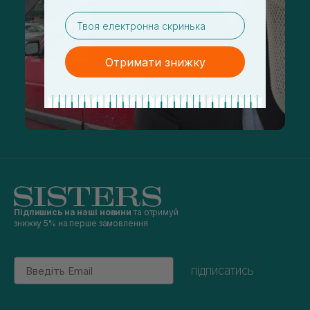
email
Отримати знижку
Підпишись на наші новини
та отримуй
знижку 5% на перше замовлення
Email
підписатись