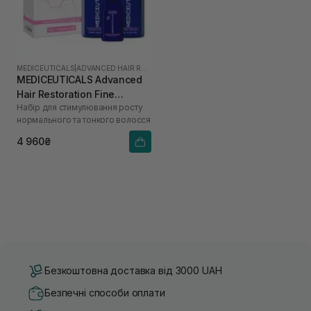
MEDICEUTICALS
|
ADVANCED HAIR RESTORATION TECHNOLOGY WOMEN
MEDICEUTICALS Advanced
Hair Restoration Fine
Набір для стимулювання росту
Thinning Hair
нормального та тонкого волосся
4 960₴
Безкоштовна доставка від 3000 UAH
Безпечні способи оплати