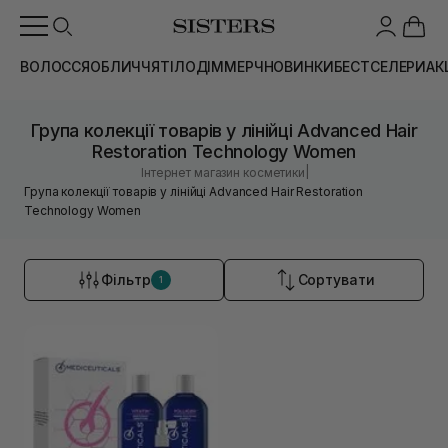
ВОЛОССЯ
ОБЛИЧЧЯ
ТІЛО
ДІМ
МЕРЧ
НОВИНКИ
БЕСТСЕЛЕРИ
АК
Група колекції товарів у лінійці Advanced Hair
Restoration Technology Women
|
Інтернет магазин косметики
Група колекції товарів у лінійці Advanced Hair Restoration
Technology Women
Фільтр
Сортувати
1