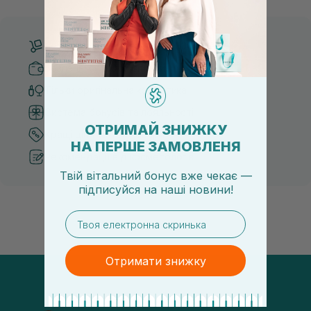
Безкоштовна доставка від 3000 UAH
Безпечні способи оплати
Тільки оригінальна косметика
Система бонусів та лояльності
ОТРИМАЙ ЗНИЖКУ
Кращі ціни та топ товари
НА ПЕРШЕ ЗАМОВЛЕНЯ
Рекомендації від косметологів
Твій вітальний бонус вже чекає —
підписуйся
на
наші новини!
email
Отримати знижку