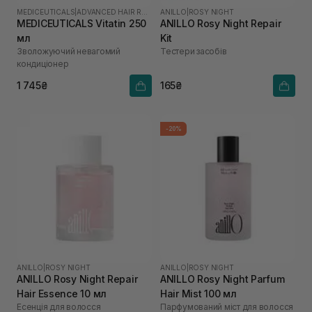
MEDICEUTICALS
|
ADVANCED HAIR RESTORATION TECHNOLOGY WOMEN
ANILLO
|
ROSY NIGHT
MEDICEUTICALS Vitatin 250
ANILLO Rosy Night Repair
мл
Kit
Зволожуючий невагомий
Тестери засобів
кондиціонер
1 745₴
165₴
-20%
ANILLO
|
ROSY NIGHT
ANILLO
|
ROSY NIGHT
ANILLO Rosy Night Repair
ANILLO Rosy Night Parfum
Hair Essence 10 мл
Hair Mist 100 мл
Есенція для волосся
Парфумований міст для волосся