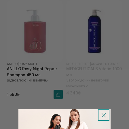
ANILLO
|
ROSY NIGHT
MEDICEUTICALS
|
ADVANCED HAIR RESTORATION TECHNOLOGY WOMEN
ANILLO Rosy Night Repair
MEDICEUTICALS Vitatin 1000
Shampoo 450 мл
мл
Відновлюючий шампунь
Зволожуючий невагомий
кондиціонер
4 340₴
1 590₴