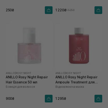
250₴
1 220₴
1 525₴
ANILLO
|
ROSY NIGHT
ANILLO
|
ROSY NIGHT
ANILLO Rosy Night Repair
ANILLO Rosy Night Repair
Hair Essence 50 мл
Ampoule Treatment для
Есенція для волосся
Відновлююча маска
сухого та пошкодженого
волосся 200 мл
900₴
1 295₴