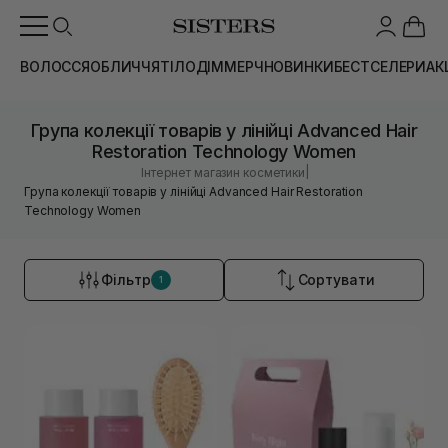
ВОЛОССЯ
ОБЛИЧЧЯ
ТІЛО
ДІМ
МЕРЧ
НОВИНКИ
БЕСТСЕЛЕРИ
АК
Група колекції товарів у лінійці Advanced Hair
Restoration Technology Women
|
Інтернет магазин косметики
Група колекції товарів у лінійці Advanced Hair Restoration
Technology Women
Фільтр
Сортувати
1