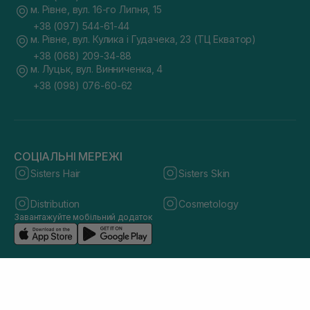
м. Рівне, вул. 16-го Липня, 15
+38 (097) 544-61-44
м. Рівне, вул. Кулика і Гудачека, 23 (ТЦ Екватор)
+38 (068) 209-34-88
м. Луцьк, вул. Винниченка, 4
+38 (098) 076-60-62
СОЦІАЛЬНІ МЕРЕЖІ
Sisters Hair
Sisters Skin
Distribution
Cosmetology
Завантажуйте мобільний додаток
© 2026 sisters.co.ua. Всі права захищено