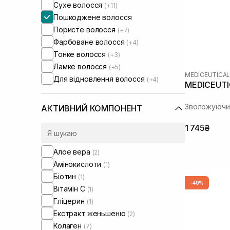
Сухе волосся
(+11)
Пошкоджене волосся
Пористе волосся
(+7)
Фарбоване волосся
(+4)
Тонке волосся
(+3)
Ламке волосся
(+5)
MEDICEUTICA
Для відновлення волосся
(+4)
MEDICEUTIC
Зволожуючий
АКТИВНИЙ КОМПОНЕНТ
1 745₴
Алое вера
(2)
Амінокислоти
(1)
Біотин
(1)
-40%
Вітамін C
(1)
Гліцерин
(1)
Екстракт женьшеню
(2)
Колаген
(7)