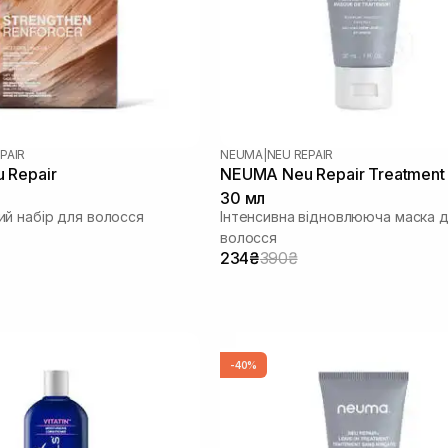
PAIR
NEUMA
|
NEU REPAIR
 Repair
NEUMA Neu Repair Treatment
30 мл
й набір для волосся
Інтенсивна відновлююча маска 
волосся
234₴
390₴
-40%