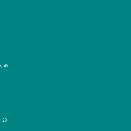
и, 45
, 23