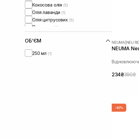
Кокосова олія
(5)
Олія лаванди
(1)
Олія цитрусових
(5)
Пантенол
(1)
Протеїни
(2)
ОБ'ЄМ
Розмарин
(1)
NEUMA
|
NEU RE
NEUMA Neu
250 мл
(1)
Відновлюючи
234₴
390₴
-40%