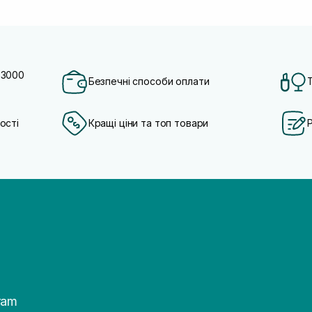
 3000
Безпечні способи оплати
ості
Кращі ціни та топ товари
ram