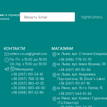
Email
ини
та отримуй
підписатись
влення
КОНТАКТИ
МАГАЗИНИ
sisters.co.ua@gmail.com
м. Львів, вул. Степана Бандер
Пн.-Пт. з 10:00 до 19:00
+38 (098) 778-13-79
Сб.-Нд. з 11:00 до 18:00
м. Львів, вул. Івана Франка, 36
Менеджер
+38 (097) 611-95-94
+38 (097) 612-54-81
м. Львів, вул. Академіка
+38 (097) 788-12-88
Підстригача, 1В (Duck's Lake)
+38 (097) 983-41-20
+38 (097) 101-97-16
+38 (068) 693-46-00
м. Рівне, вул. 16-го Липня, 15
+38 (068) 951-22-86
+38 (097) 544-61-44
м. Рівне, вул. Кулика і Гудачека
(ТЦ Екватор)