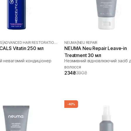
LS
|
ADVANCED HAIR RESTORATION TECHNOLOGY WOMEN
NEUMA
|
NEU REPAIR
ALS Vitatin 250 мл
NEUMA Neu Repair Leave-in
Treatment 30 мл
 невагомий кондиціонер
Незмивний відновлюючий засіб 
волосся
234₴
390₴
-40%