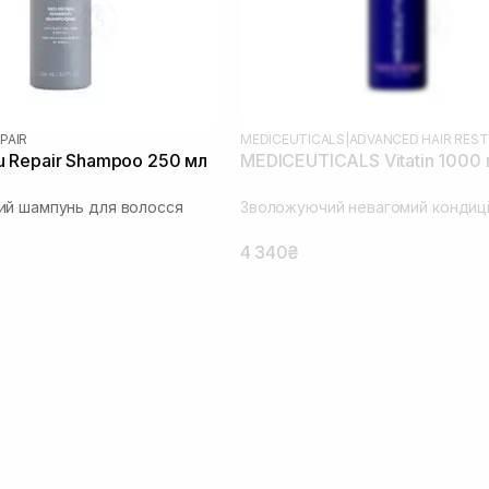
PAIR
MEDICEUTICALS
|
 Repair Shampoo 250 мл
MEDICEUTICALS Vitatin 1000
й шампунь для волосся
Зволожуючий невагомий кондиц
4 340₴