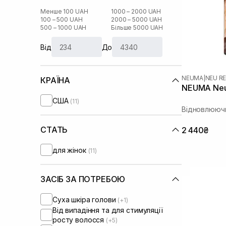
Менше 100 UAH
1000 – 2000 UAH
100 – 500 UAH
2000 – 5000 UAH
500 – 1000 UAH
Більше 5000 UAH
Від
До
NEUMA
|
NEU RE
КРАЇНА
NEUMA Neu
США
(11)
Відновлюючи
СТАТЬ
2 440₴
для жінок
(11)
ЗАСІБ ЗА ПОТРЕБОЮ
Суха шкіра голови
(+1)
Від випадіння та для стимуляції
росту волосся
(+5)