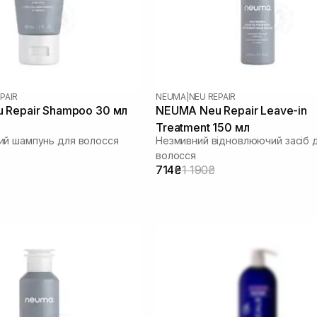
PAIR
NEUMA
|
NEU REPAIR
 Repair Shampoo 30 мл
NEUMA Neu Repair Leave-in
Treatment 150 мл
й шампунь для волосся
Незмивний відновлюючий засіб 
волосся
714₴
1 190₴