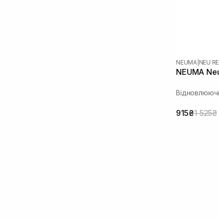
NEUMA
|
NEU RE
NEUMA Neu
Відновлюючи
915₴
1 525₴