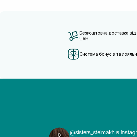
Безкоштовна доставка від
UAH
Система бонусів та лояльн
@sisters_stelmakh в Instag