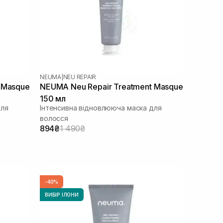
NEUMA
|
NEU REPAIR
 Masque
NEUMA Neu Repair Treatment Masque
150 мл
для
Інтенсивна відновлююча маска для
волосся
894₴
1 490₴
-40%
ВИБІР ІЛОНИ