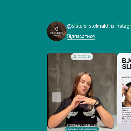
@sisters_stelmakh в Instag
Підписатися