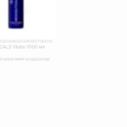
LS
|
ADVANCED HAIR RESTORATION TECHNOLOGY WOMEN
ALS Vitatin 1000 мл
 невагомий кондиціонер