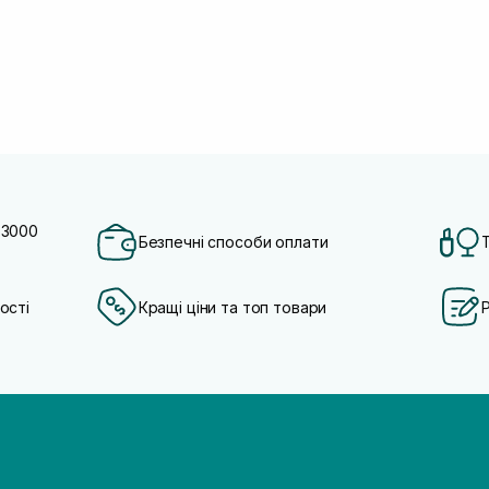
 3000
Безпечні способи оплати
ості
Кращі ціни та топ товари