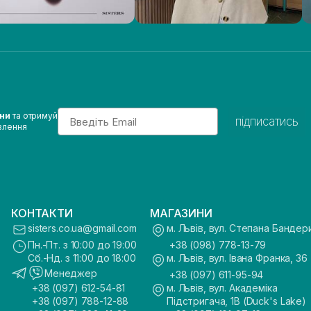
Email
ини
та отримуй
підписатись
влення
КОНТАКТИ
МАГАЗИНИ
sisters.co.ua@gmail.com
м. Львів, вул. Степана Бандер
Пн.-Пт. з 10:00 до 19:00
+38 (098) 778-13-79
Сб.-Нд. з 11:00 до 18:00
м. Львів, вул. Івана Франка, 36
Менеджер
+38 (097) 611-95-94
+38 (097) 612-54-81
м. Львів, вул. Академіка
+38 (097) 788-12-88
Підстригача, 1В (Duck's Lake)