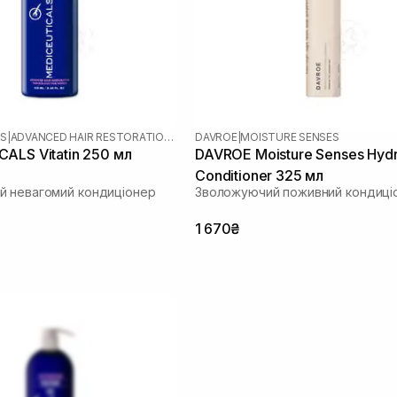
LS
|
ADVANCED HAIR RESTORATION TECHNOLOGY WOMEN
DAVROE
|
MOISTURE SENSES
ALS Vitatin 250 мл
DAVROE Moisture Senses Hydr
Conditioner 325 мл
 невагомий кондиціонер
Зволожуючий поживний кондиці
1 670₴