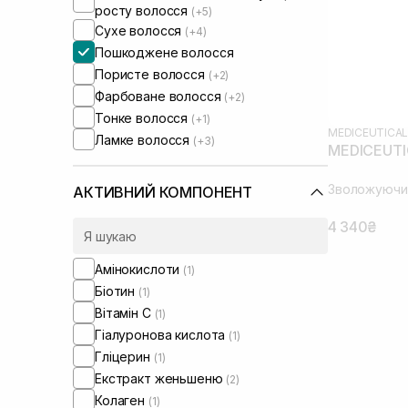
росту волосся
(+5)
Сухе волосся
(+4)
Пошкоджене волосся
Пористе волосся
(+2)
Фарбоване волосся
(+2)
Тонке волосся
(+1)
MEDICEUTICA
Ламке волосся
(+3)
MEDICEUTIC
Зволожуючий
АКТИВНИЙ КОМПОНЕНТ
4 340₴
Амінокислоти
(1)
Біотин
(1)
Вітамін C
(1)
Гіалуронова кислота
(1)
Гліцерин
(1)
Екстракт женьшеню
(2)
Колаген
(1)