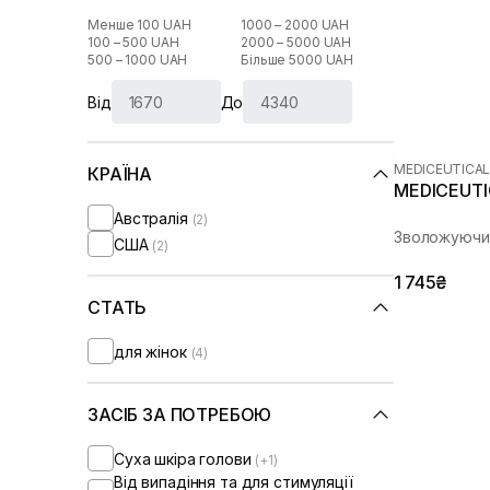
Менше 100 UAH
1000 – 2000 UAH
100 – 500 UAH
2000 – 5000 UAH
500 – 1000 UAH
Більше 5000 UAH
Від
До
MEDICEUTICA
КРАЇНА
MEDICEUTIC
Австралія
(2)
Зволожуючий
США
(2)
1 745₴
СТАТЬ
для жінок
(4)
ЗАСІБ ЗА ПОТРЕБОЮ
Суха шкіра голови
(+1)
Від випадіння та для стимуляції