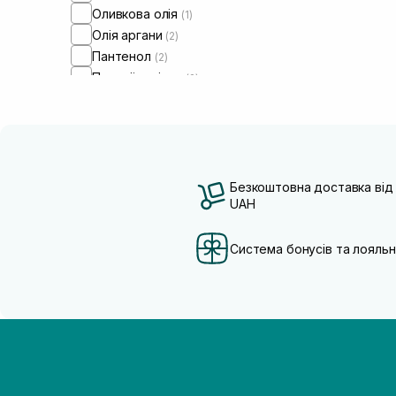
Оливкова олія
(1)
Олія аргани
(2)
Пантенол
(2)
Протеїни кіноа
(2)
Розмарин
(1)
Безкоштовна доставка від
UAH
Система бонусів та лояльн