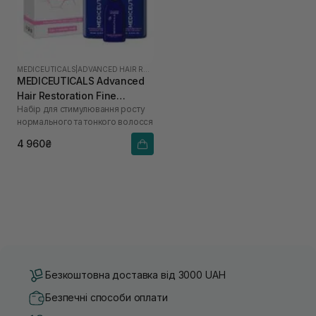
MEDICEUTICALS
|
ADVANCED HAIR RESTORATION TECHNOLOGY WOMEN
MEDICEUTICALS Advanced
Hair Restoration Fine
Набір для стимулювання росту
Thinning Hair
нормального та тонкого волосся
4 960₴
Безкоштовна доставка від 3000 UAH
Безпечні способи оплати