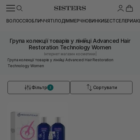
ВОЛОССЯ
ОБЛИЧЧЯ
ТІЛО
ДІМ
МЕРЧ
НОВИНКИ
БЕСТСЕЛЕРИ
АК
Група колекції товарів у лінійці Advanced Hair
Restoration Technology Women
|
Інтернет магазин косметики
Група колекції товарів у лінійці Advanced Hair Restoration
Technology Women
Фільтр
Сортувати
2