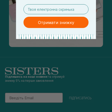
email
Отримати знижку
Підпишись на наші новини
та отримуй
знижку 5% на перше замовлення
Email
підписатись