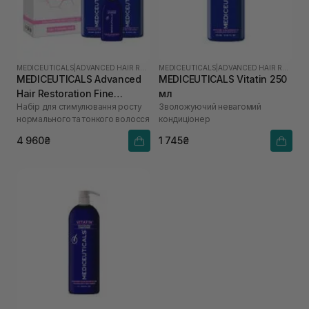
MEDICEUTICALS
|
ADVANCED HAIR RESTORATION TECHNOLOGY WOMEN
MEDICEUTICALS
|
ADVANCED HAIR RESTORATION TECHNOLOGY WOMEN
MEDICEUTICALS Advanced
MEDICEUTICALS Vitatin 250
Hair Restoration Fine
мл
Набір для стимулювання росту
Зволожуючий невагомий
Thinning Hair
нормального та тонкого волосся
кондиціонер
4 960₴
1 745₴