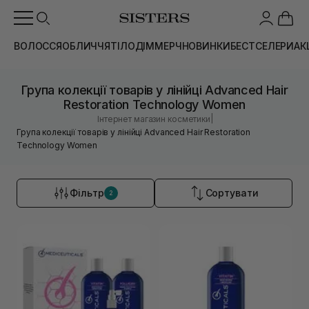
ВОЛОССЯ
ОБЛИЧЧЯ
ТІЛО
ДІМ
МЕРЧ
НОВИНКИ
БЕСТСЕЛЕРИ
АК
Група колекції товарів у лінійці Advanced Hair
Restoration Technology Women
|
Інтернет магазин косметики
Група колекції товарів у лінійці Advanced Hair Restoration
Technology Women
Фільтр
Сортувати
2