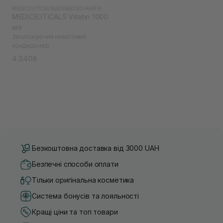
MEDICEUTICALS
|
ADVANCED HAIR RESTORATION TECHNOLOGY WOMEN
MEDICEUTICALS Vitatin 1000
мл
Зволожуючий невагомий
кондиціонер
4 340₴
Безкоштовна доставка від 3000 UAH
Безпечні способи оплати
Тільки оригінальна косметика
Система бонусів та лояльності
Кращі ціни та топ товари