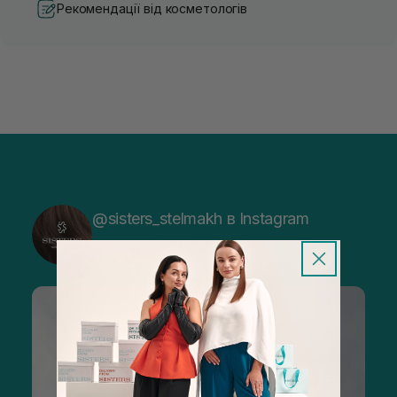
Рекомендації від косметологів
@sisters_stelmakh в Instagram
Підписатися