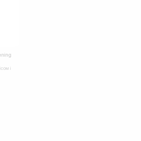
ning
сом і