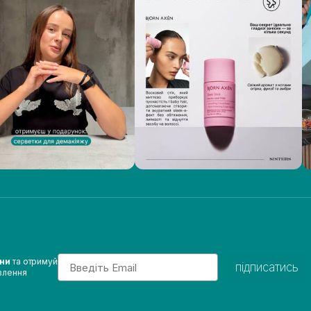
Email
ини
та отримуй
підписатись
влення