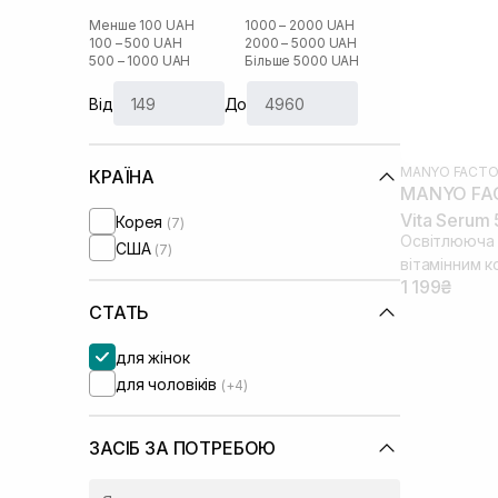
Менше 100 UAH
1000 – 2000 UAH
100 – 500 UAH
2000 – 5000 UAH
500 – 1000 UAH
Більше 5000 UAH
Від
До
MANYO FACTO
КРАЇНА
MANYO FAC
Vita Serum
Корея
(7)
Освітлююча с
США
(7)
вітамінним 
1 199₴
СТАТЬ
для жінок
для чоловіків
(+4)
ЗАСІБ ЗА ПОТРЕБОЮ