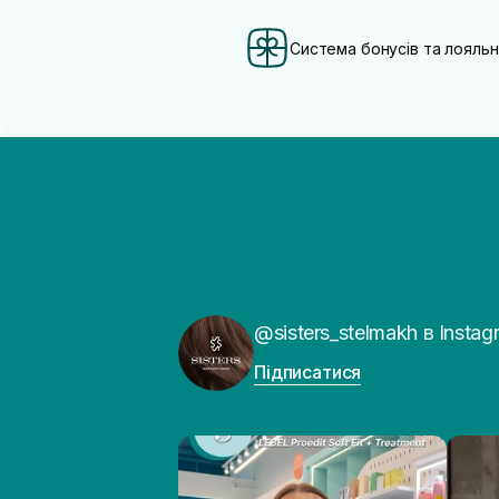
Цинк
(1)
Система бонусів та лояльн
@sisters_stelmakh в Instag
Підписатися