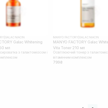
RY
|
GALAC NIACIN
MANYO FACTORY
|
GALAC NIACIN
TORY Galac Whitening
MANYO FACTORY Galac White
 50 мл
Vita Toner 210 мл
ироватка з галактомісісом і
Освітлюючий тонер з галактомісі
комплексом
вітамінним комплексом
799₴