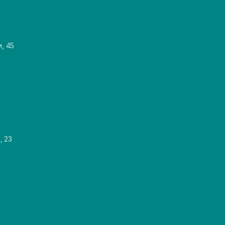
и, 45
, 23