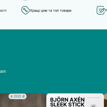
ості
Кращі ціни та топ товари
ram