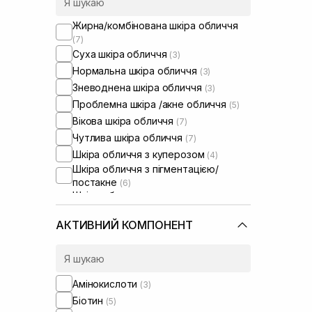
Жирна/комбінована шкіра обличчя
(7)
Суха шкіра обличчя
(3)
Нормальна шкіра обличчя
(3)
Зневоднена шкіра обличчя
(3)
Проблемна шкіра /акне обличчя
(5)
Вікова шкіра обличчя
(7)
Чутлива шкіра обличчя
(7)
Шкіра обличчя з куперозом
(4)
Шкіра обличчя з пігментацією/
постакне
(6)
Шкіра обличчя з розширеними
порами
(7)
Шкіра обличчя з порушеним
АКТИВНИЙ КОМПОНЕНТ
барʼєром
(4)
Шкіра обличчя з порушеним
мікробіомом
(1)
Суха шкіра голови
(1)
Амінокислоти
(3)
Від випадіння та для стимуляції
Біотин
(5)
росту волосся
(5)