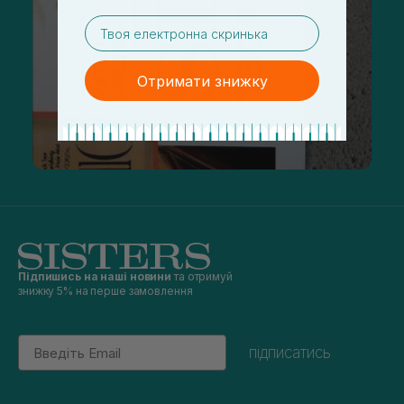
email
Отримати знижку
Підпишись на наші новини
та отримуй
знижку 5% на перше замовлення
Email
підписатись