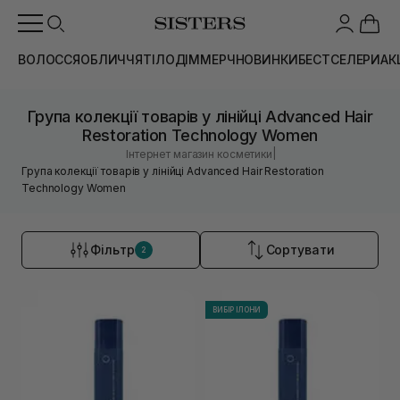
ВОЛОССЯ
ОБЛИЧЧЯ
ТІЛО
ДІМ
МЕРЧ
НОВИНКИ
БЕСТСЕЛЕРИ
АК
Група колекції товарів у лінійці Advanced Hair
Restoration Technology Women
|
Інтернет магазин косметики
Група колекції товарів у лінійці Advanced Hair Restoration
Technology Women
Фільтр
Сортувати
2
ВИБІР ІЛОНИ