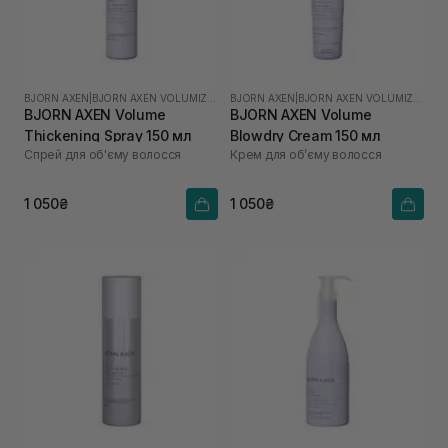
BJORN AXEN
|
BJORN AXEN VOLUMIZING
BJORN AXEN
|
BJORN AXEN VOLUMIZING
BJORN AXEN Volume
BJORN AXEN Volume
Thickening Spray 150 мл
Blowdry Cream 150 мл
Спрей для об'єму волосся
Крем для обʼєму волосся
1 050₴
1 050₴