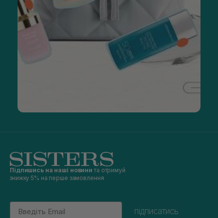
Підпишись на наші новини
та отримуй
знижку 5% на перше замовлення
Email
підписатись