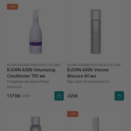
-30%
BJORN AXEN
|
BJORN AXEN VOLUMIZING
BJORN AXEN
|
BJORN AXEN VOLUMIZING
BJORN AXEN Volumizing
BJORN AXEN Volume
Conditioner 750 мл
Mousse 80 мл
Кондиціонер для об'єму
Мус для об'єму волосся
волосся
1 579₴
425₴
2 255₴
-30%