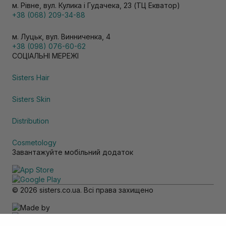
м. Рівне, вул. Кулика і Гудачека, 23 (ТЦ Екватор)
+38 (068) 209-34-88
м. Луцьк, вул. Винниченка, 4
+38 (098) 076-60-62
СОЦІАЛЬНІ МЕРЕЖІ
Sisters Hair
Sisters Skin
Distribution
Cosmetology
Завантажуйте мобільний додаток
© 2026 sisters.co.ua. Всі права захищено