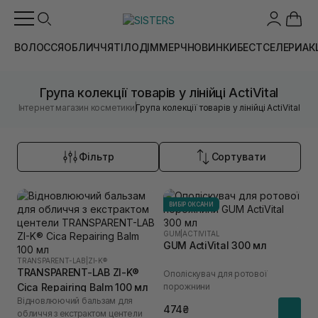
ВОЛОССЯ
ОБЛИЧЧЯ
ТІЛО
ДІМ
МЕРЧ
НОВИНКИ
БЕСТСЕЛЕРИ
АК
Група колекції товарів у лінійці ActiVital
|
Інтернет магазин косметики
Група колекції товарів у лінійці ActiVital
Фільтр
Сортувати
ВИБІР ОКСАНИ
GUM
|
ACTIVITAL
GUM ActiVital 300 мл
TRANSPARENT-LAB
|
ZI-K®
TRANSPARENT-LAB ZI-K®
Ополіскувач для ротової
Cica Repairing Balm 100 мл
порожнини
Відновлюючий бальзам для
474₴
обличчя з екстрактом центели