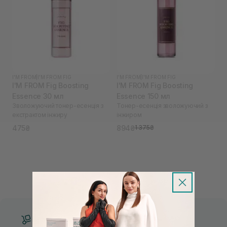
I'M FROM
|
I'M FROM FIG
I'M FROM
|
I'M FROM FIG
I'M FROM Fig Boosting
I'M FROM Fig Boosting
Essence 30 мл
Essence 150 мл
Зволожуючий тонер-есенція з
Тонер-есенція зволожуючий з
екстрактом інжиру
інжиром
475₴
894₴
1 375₴
Безкоштовна доставка від 3000 UAH