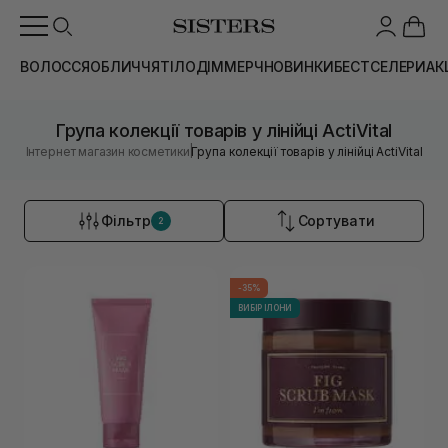
ВОЛОССЯ
ОБЛИЧЧЯ
ТІЛО
ДІМ
МЕРЧ
НОВИНКИ
БЕСТСЕЛЕРИ
АК
Група колекції товарів у лінійці ActiVital
|
Інтернет магазин косметики
Група колекції товарів у лінійці ActiVital
Фільтр
Сортувати
2
-35%
ВИБІР ІЛОНИ