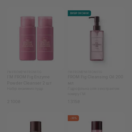
ВИБІР ОКСАНИ
I'M FROM
|
I'M FROM FIG
I'M FROM
|
I'M FROM FIG
I`M FROM Fig Enzyme
FROM Fig Cleansing Oil 200
Powder Cleanser 2 шт
мл
Набір ензимних пудр
Гідрофільна олія з екстрактом
інжиру I`M
2 100₴
1 315₴
-35%