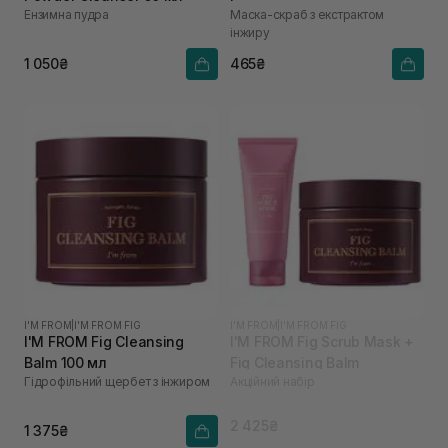
Ензимна пудра
Маска-скраб з екстрактом
інжиру
1 050₴
465₴
I'M FROM
|
I'M FROM FIG
I'M FROM
|
I'M FROM FIG
I'M FROM Fig Cleansing
I'M FROM Fig Scrub Mask +
Balm 100 мл
Fig Cleansing Balm
Гідрофільний щербет з інжиром
Акційний набір
2 425₴
1 375₴