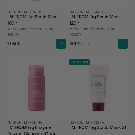
I'M FROM
|
I'M FROM FIG
I'M FROM
|
I'M FROM FIG
I'M FROM Fig Scrub Mask
I'M FROM Fig Scrub Mask
100 г
120 г
Маска-скраб з екстрактом
Маска-скраб з екстрактом
інжиру
інжиру
1 050₴
861₴
1 325₴
ВИБІР ІЛОНИ
I'M FROM
|
I'M FROM FIG
I'M FROM
|
I'M FROM FIG
I`M FROM Fig Enzyme
I'M FROM Fig Scrub Mask 31
Powder Cleanser 50 мл
г