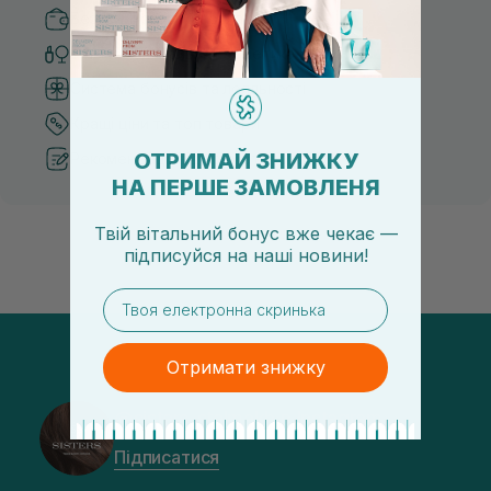
Безпечні способи оплати
Тільки оригінальна косметика
Система бонусів та лояльності
Кращі ціни та топ товари
ОТРИМАЙ ЗНИЖКУ
Рекомендації від косметологів
НА ПЕРШЕ ЗАМОВЛЕНЯ
Твій вітальний бонус вже чекає —
підписуйся
на
наші новини!
email
Отримати знижку
@sisters_stelmakh в Instagram
Підписатися