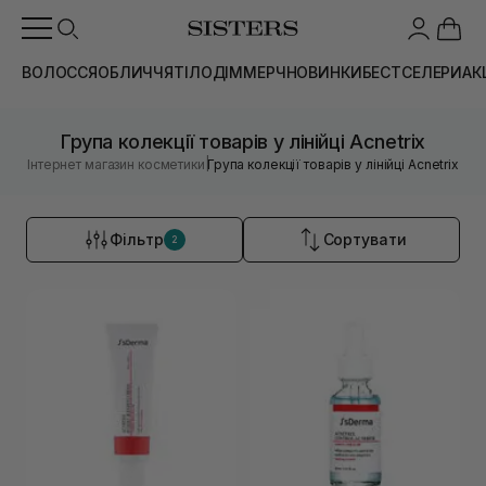
ВОЛОССЯ
ОБЛИЧЧЯ
ТІЛО
ДІМ
МЕРЧ
НОВИНКИ
БЕСТСЕЛЕРИ
АК
Група колекції товарів у лінійці Acnetrix
|
Інтернет магазин косметики
Група колекції товарів у лінійці Acnetrix
Фільтр
Сортувати
2