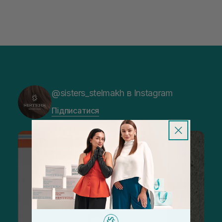
@sisters_stelmakh в Instagram
Підписатися