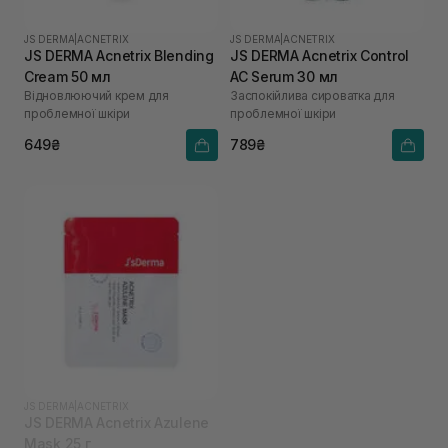
JS DERMA
|
ACNETRIX
JS DERMA
|
ACNETRIX
JS DERMA Acnetrix Blending
JS DERMA Acnetrix Control
Cream 50 мл
AC Serum 30 мл
Відновлюючий крем для
Заспокійлива сироватка для
проблемної шкіри
проблемної шкіри
649₴
789₴
JS DERMA
|
ACNETRIX
JS DERMA Acnetrix Azulene
Mask 25 г