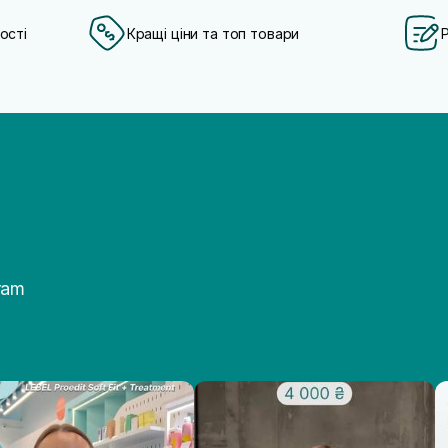
ості
Кращі ціни та топ товари
ram