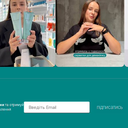
Email
ини
та отримуй
підписатись
влення