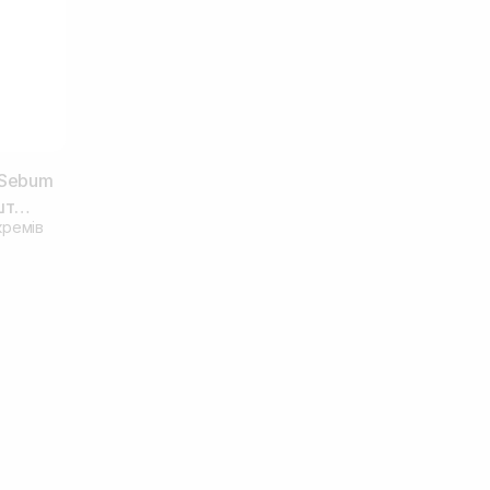
 Sebum
шт
кремів