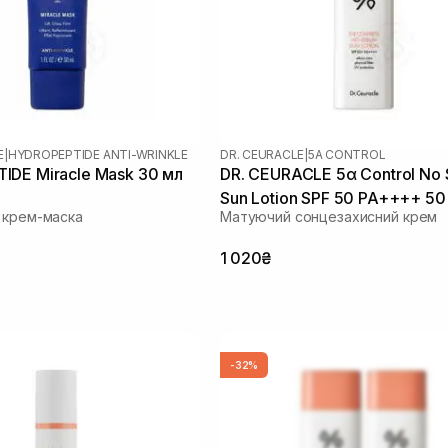
E
|
HYDROPEPTIDE ANTI-WRINKLE
DR. CEURACLE
|
5Α CONTROL
DE Miracle Mask 30 мл
DR. CEURACLE 5α Control No
Sun Lotion SPF 50 PA++++ 50
 крем-маска
Матуючий сонцезахисний крем
1 020₴
-32%