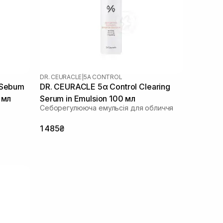
DR. CEURACLE
|
5Α CONTROL
 Sebum
DR. CEURACLE 5α Control Clearing
 мл
Serum in Emulsion 100 мл
Себорегулююча емульсія для обличчя
1 485₴