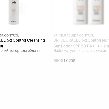
5Α CONTROL
DR. CEURACLE
|
5Α CONTROL
LE 5α Control Cleansing
DR. CEURACLE 5α Control No
мл
Sun Lotion SPF 50 PA++++ 2 
ючий тонер для обличчя
Набір матуючих сонцезахисних 
(термін до 09.04.2026)
690₴
1 020₴