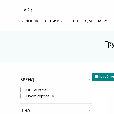
UA
ВОЛОССЯ
ОБЛИЧЧЯ
ТІЛО
ДІМ
МЕРЧ
Гру
Шкіра облич
БРЕНД
Dr. Ceuracle
(4)
HydroPeptide
(1)
ЦІНА