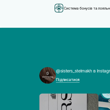
Система бонусів та лояльн
@sisters_stelmakh в Instag
Підписатися