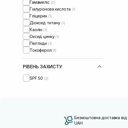
Гамамеліс
(2)
Гіалуронова кислота
(1)
Гліцерин
(1)
Діоксид титану
(1)
Каолін
(1)
Оксид цинку
(1)
Пептиди
(1)
Токоферол
(1)
РІВЕНЬ ЗАХИСТУ
SPF 50
(2)
Безкоштовна доставка від
UAH