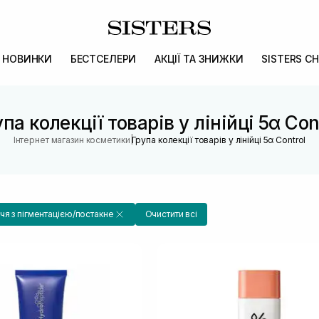
НОВИНКИ
БЕСТСЕЛЕРИ
АКЦІЇ ТА ЗНИЖКИ
SISTERS CH
па колекції товарів у лінійці 5α Con
|
Інтернет магазин косметики
Група колекції товарів у лінійці 5α Control
чя з пігментацією/постакне
Очистити всі