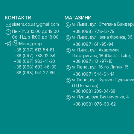
КОНТАКТИ
МАГАЗИНИ
sisters.co.ua@gmail.com
м. Львів, вул. Степана Бандер
Пн.-Пт. з 10:00 до 19:00
+38 (098) 778-13-79
Сб.-Нд. з 11:00 до 18:00
м. Львів, вул. Івана Франка, 36
Менеджер
+38 (097) 611-95-94
+38 (097) 612-54-81
м. Львів, вул. Академіка
+38 (097) 788-12-88
Підстригача, 1В (Duck's Lake)
+38 (097) 983-41-20
+38 (097) 101-97-16
+38 (068) 693-46-00
м. Рівне, вул. 16-го Липня, 15
+38 (068) 951-22-86
+38 (097) 544-61-44
м. Рівне, вул. Кулика і Гудачека
(ТЦ Екватор)
+38 (068) 209-34-88
м. Луцьк, вул. Винниченка, 4
+38 (098) 076-60-62