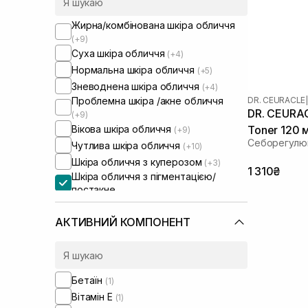
Жирна/комбінована шкіра обличчя
(+9)
Суха шкіра обличчя
(+4)
Нормальна шкіра обличчя
(+5)
Зневоднена шкіра обличчя
(+4)
DR. CEURACLE
|
Проблемна шкіра /акне обличчя
DR. CEURAC
(+9)
Вікова шкіра обличчя
Toner 120 
(+9)
Себорегулю
Чутлива шкіра обличчя
(+10)
Шкіра обличчя з куперозом
(+3)
1 310₴
Шкіра обличчя з пігментацією/
постакне
Шкіра обличчя з розширеними
порами
(+6)
АКТИВНИЙ КОМПОНЕНТ
Шкіра обличчя з порушеним
барʼєром
(+3)
Шкіра обличчя з порушеним
мікробіомом
(+1)
Бетаїн
(1)
Вітамін Е
(1)