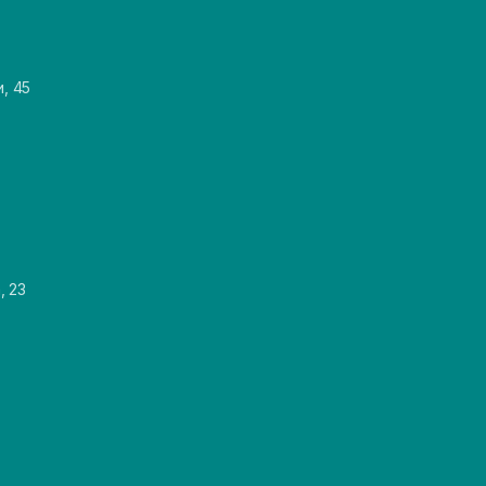
и, 45
, 23