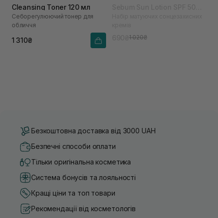
Cleansing Toner 120 мл
Sebum Sun Lotion SPF 50
Себорегулюючий тонер для
Набір матуючих сонцезахисних
PA++++ 2 шт (термін до
обличчя
кремів
09.04.2026)
690₴
1 020₴
1 310₴
Безкоштовна доставка від 3000 UAH
Безпечні способи оплати
Тільки оригінальна косметика
Система бонусів та лояльності
Кращі ціни та топ товари
Рекомендації від косметологів