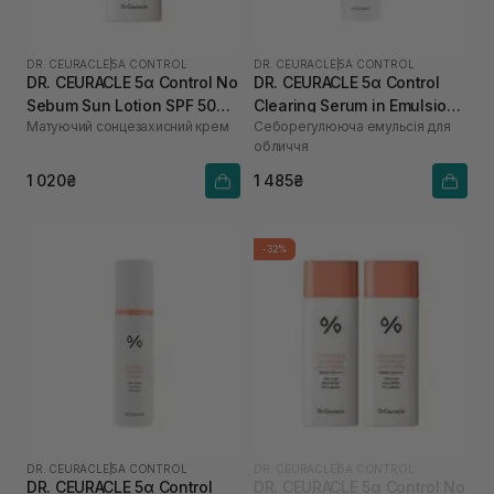
DR. CEURACLE
|
5Α CONTROL
DR. CEURACLE
|
5Α CONTROL
DR. CEURACLE 5α Control No
DR. CEURACLE 5α Control
Sebum Sun Lotion SPF 50
Clearing Serum in Emulsion
Матуючий сонцезахисний крем
Себорегулююча емульсія для
PA++++ 50 мл
100 мл
обличчя
1 020₴
1 485₴
-32%
DR. CEURACLE
|
5Α CONTROL
DR. CEURACLE
|
5Α CONTROL
DR. CEURACLE 5α Control
DR. CEURACLE 5α Control No