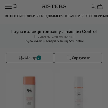
ВОЛОССЯ
ОБЛИЧЧЯ
ТІЛО
ДІМ
МЕРЧ
НОВИНКИ
БЕСТСЕЛЕРИ
АК
Група колекції товарів у лінійці 5α Control
|
Інтернет магазин косметики
Група колекції товарів у лінійці 5α Control
Фільтр
Сортувати
2