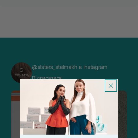
@sisters_stelmakh в Instagram
Підписатися