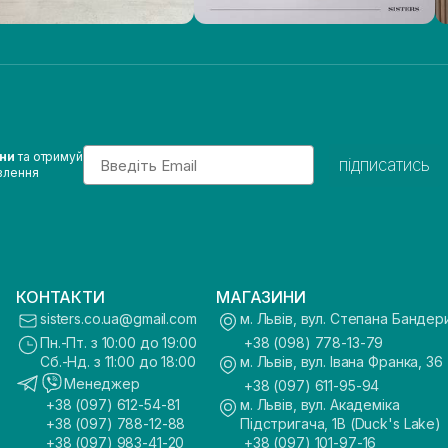
Email
ини
та отримуй
підписатись
влення
КОНТАКТИ
МАГАЗИНИ
sisters.co.ua@gmail.com
м. Львів, вул. Степана Бандер
Пн.-Пт. з 10:00 до 19:00
+38 (098) 778-13-79
Сб.-Нд. з 11:00 до 18:00
м. Львів, вул. Івана Франка, 36
Менеджер
+38 (097) 611-95-94
+38 (097) 612-54-81
м. Львів, вул. Академіка
+38 (097) 788-12-88
Підстригача, 1В (Duck's Lake)
+38 (097) 983-41-20
+38 (097) 101-97-16