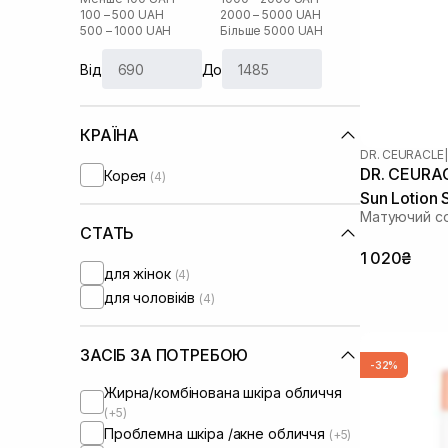
100 – 500 UAH
2000 – 5000 UAH
500 – 1000 UAH
Більше 5000 UAH
Від
До
КРАЇНА
DR. CEURACLE
|
DR. CEURAC
Корея
(4)
Sun Lotion
Матуючий с
СТАТЬ
1 020₴
для жінок
(4)
для чоловіків
(4)
ЗАСІБ ЗА ПОТРЕБОЮ
-32%
Жирна/комбінована шкіра обличчя
(+5)
Проблемна шкіра /акне обличчя
(+5)