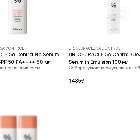
5Α CONTROL
DR. CEURACLE
|
5Α CONTROL
LE 5α Control No Sebum
DR. CEURACLE 5α Control Cle
 SPF 50 PA++++ 50 мл
Serum in Emulsion 100 мл
онцезахисний крем
Себорегулююча емульсія для о
1 485₴