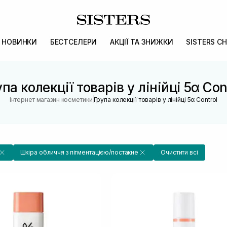
НОВИНКИ
БЕСТСЕЛЕРИ
АКЦІЇ ТА ЗНИЖКИ
SISTERS CH
па колекції товарів у лінійці 5α Con
|
Інтернет магазин косметики
Група колекції товарів у лінійці 5α Control
Шкіра обличчя з пігментацією/постакне
Очистити всі