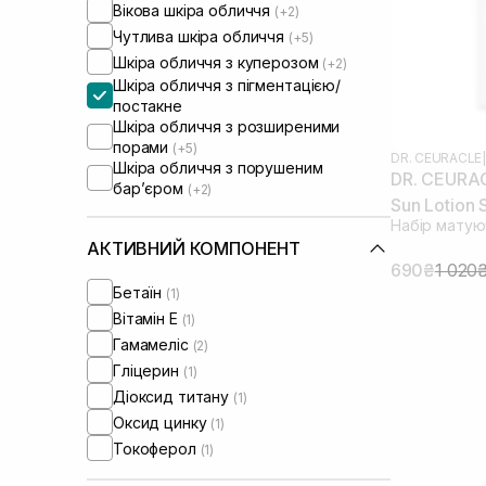
Вікова шкіра обличчя
(+2)
Чутлива шкіра обличчя
(+5)
Шкіра обличчя з куперозом
(+2)
Шкіра обличчя з пігментацією/
постакне
Шкіра обличчя з розширеними
порами
(+5)
DR. CEURACLE
|
Шкіра обличчя з порушеним
DR. CEURAC
барʼєром
(+2)
Sun Lotion
Набір матую
(термін до
АКТИВНИЙ КОМПОНЕНТ
690₴
1 020
Бетаїн
(1)
Вітамін Е
(1)
Гамамеліс
(2)
Гліцерин
(1)
Діоксид титану
(1)
Оксид цинку
(1)
Токоферол
(1)