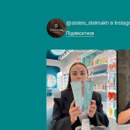
@sisters_stelmakh в Instag
Підписатися