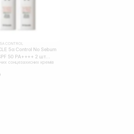
5Α CONTROL
LE 5α Control No Sebum
 SPF 50 PA++++ 2 шт
чих сонцезахисних кремів
 09.04.2026)
₴