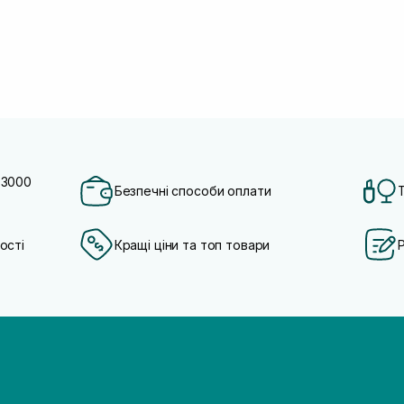
 3000
Безпечні способи оплати
ості
Кращі ціни та топ товари