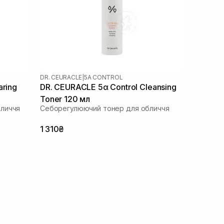
DR. CEURACLE
|
5Α CONTROL
aring
DR. CEURACLE 5α Control Cleansing
Toner 120 мл
бличчя
Себорегулюючий тонер для обличчя
1 310₴