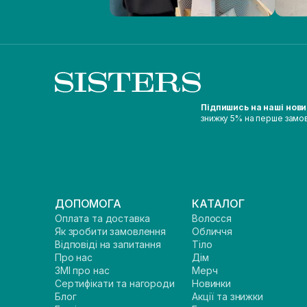
Підпишись на наші нов
знижку 5% на перше замо
ДОПОМОГА
КАТАЛОГ
Оплата та доставка
Волосся
Як зробити замовлення
Обличчя
Відповіді на запитання
Тіло
Про нас
Дім
ЗМІ про нас
Мерч
Сертифікати та нагороди
Новинки
Блог
Акції та знижки