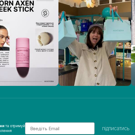
Email
ини
та отримуй
підписатись
влення