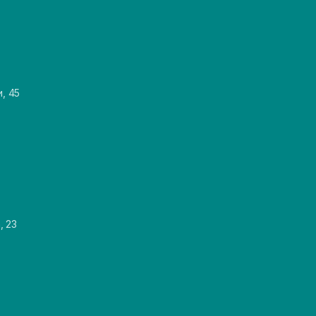
и, 45
, 23