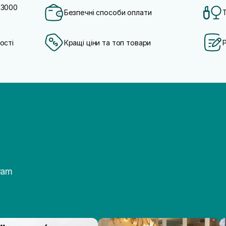
 3000
Безпечні способи оплати
ості
Кращі ціни та топ товари
ram