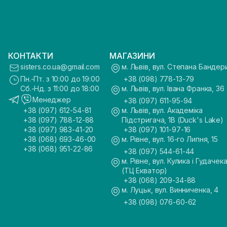
КОНТАКТИ
МАГАЗИНИ
sisters.co.ua@gmail.com
м. Львів, вул. Степана Бандер
Пн.-Пт. з 10:00 до 19:00
+38 (098) 778-13-79
Сб.-Нд. з 11:00 до 18:00
м. Львів, вул. Івана Франка, 36
Менеджер
+38 (097) 611-95-94
+38 (097) 612-54-81
м. Львів, вул. Академіка
+38 (097) 788-12-88
Підстригача, 1В (Duck's Lake)
+38 (097) 983-41-20
+38 (097) 101-97-16
+38 (068) 693-46-00
м. Рівне, вул. 16-го Липня, 15
+38 (068) 951-22-86
+38 (097) 544-61-44
м. Рівне, вул. Кулика і Гудачека
(ТЦ Екватор)
+38 (068) 209-34-88
м. Луцьк, вул. Винниченка, 4
+38 (098) 076-60-62