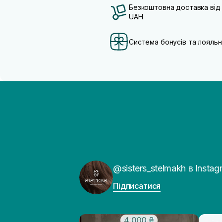
Безкоштовна доставка від
UAH
Система бонусів та лояльн
@sisters_stelmakh в Instag
Підписатися